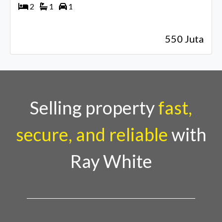
2
1
1
550 Juta
Selling property
fast,
secure, and reliable
with
Ray White