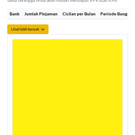
sama sehingga Anda akan mudah mendapat KPR atau KPA.
Bank
Jumlah Pinjaman
Cicilan per Bulan
Periode Bunga Fi
Lihat lebih banyak