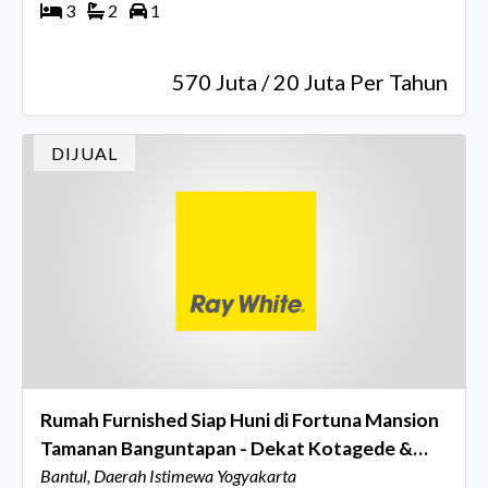
3
2
1
570 Juta / 20 Juta Per Tahun
DIJUAL
Rumah Furnished Siap Huni di Fortuna Mansion
Tamanan Banguntapan - Dekat Kotagede &
Jogja Expo Center
Bantul, Daerah Istimewa Yogyakarta