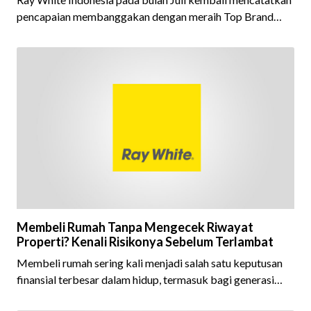
pencapaian membanggakan dengan meraih Top Brand
Award 2026 dalam kategori Property Agent. Penghargaan
ini menjadi semakin istimewa karena Ray White Indonesia
berhasil mempertahankan pencapaian tersebut selama 15
tahun berturut-turut, sebuah bukti nyata atas konsistensi,
kepercayaan masyarakat, dan kualitas layanan yang terus
dijaga oleh seluruh jaringan Ray White Indonesia. Top
Brand Award m
Membeli Rumah Tanpa Mengecek Riwayat
Properti? Kenali Risikonya Sebelum Terlambat
Membeli rumah sering kali menjadi salah satu keputusan
finansial terbesar dalam hidup, termasuk bagi generasi
Milenial dan Gen Z yang kini mulai aktif merencanakan