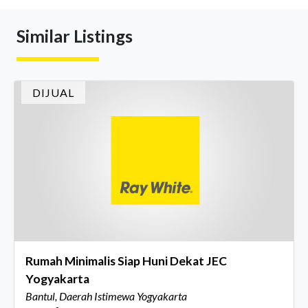
berkumpul untuk merayakan pencapaian atas kerja keras
mereka sepanjang tahun. Dengan tema "Rio Carnival" yang
Similar Listings
menghidupkan suasana, acara ini dihadiri oleh Country
Director Ray White Indon
DIJUAL
Rumah Minimalis Siap Huni Dekat JEC
Yogyakarta
Bantul, Daerah Istimewa Yogyakarta