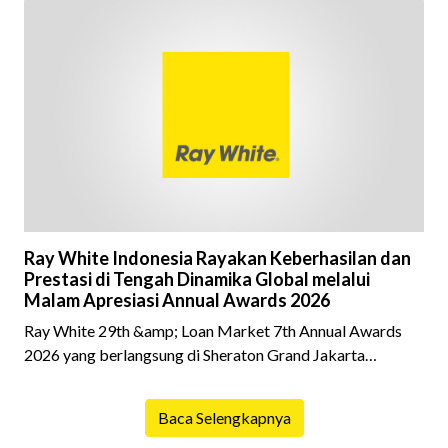
kepemilikan hunian maupun investasi properti. Namun
dalam prosesnya, tidak sedikit calon pembeli yang terlalu
fokus pada harga atau lokasi tanpa memperhatikan
riwayat properti yang akan dibeli. Padahal, memahami
latar belakang sebuah properti mulai dari status
kepemilikan hingga riwaya
Ray White Indonesia Rayakan Keberhasilan dan
Prestasi di Tengah Dinamika Global melalui
Malam Apresiasi Annual Awards 2026
Ray White 29th &amp; Loan Market 7th Annual Awards
2026 yang berlangsung di Sheraton Grand Jakarta
Gandaria City pada 10 April 2026 sukses menjadi momen
istimewa bagi para pelaku industri properti dan keuangan.
Baca Selengkapnya
Lebih dari 400 marketing executives dan principals