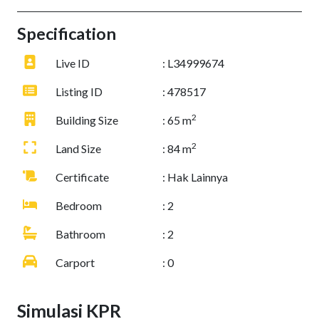
Specification
Live ID
: L34999674
Listing ID
: 478517
2
Building Size
: 65 m
2
Land Size
: 84 m
Certificate
: Hak Lainnya
Bedroom
: 2
Bathroom
: 2
Carport
: 0
Simulasi KPR