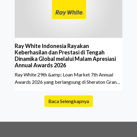
belakang sebuah properti mulai dari status
kepemilikan hingga riwaya
Ray White Indonesia Rayakan
Keberhasilan dan Prestasi di Tengah
Dinamika Global melalui Malam Apresiasi
Annual Awards 2026
Ray White 29th &amp; Loan Market 7th Annual
Awards 2026 yang berlangsung di Sheraton Grand
Jakarta Gandaria City pada 10 April 2026 sukses
menjadi momen istimewa bagi para pelaku industri
Baca Selengkapnya
properti dan keuangan. Lebih dari 400 marketing
executives dan principals berkumpul untuk
merayakan pencapaian atas kerja keras mereka
sepanjang tahun. Dengan tema "Rio Carnival" yang
menghidupkan suasana, acara ini dihadiri oleh