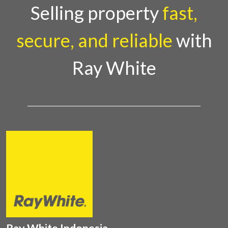
Country Director Ray White Indon
Selling property
fast,
secure, and reliable
with
Ray White
Ray White Indonesia