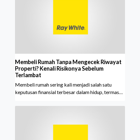
tahun berturut-turut, sebuah bukti nyata atas
konsistensi, kepercayaan masyarakat, dan kualitas
layanan yang terus dijaga oleh seluruh jaringan Ray
White Indonesia. Top Brand Award m
Membeli Rumah Tanpa Mengecek Riwayat
Properti? Kenali Risikonya Sebelum
Terlambat
Membeli rumah sering kali menjadi salah satu
keputusan finansial terbesar dalam hidup, termasuk
bagi generasi Milenial dan Gen Z yang kini mulai
aktif merencanakan kepemilikan hunian maupun
investasi properti. Namun dalam prosesnya, tidak
sedikit calon pembeli yang terlalu fokus pada harga
atau lokasi tanpa memperhatikan riwayat properti
yang akan dibeli. Padahal, memahami latar