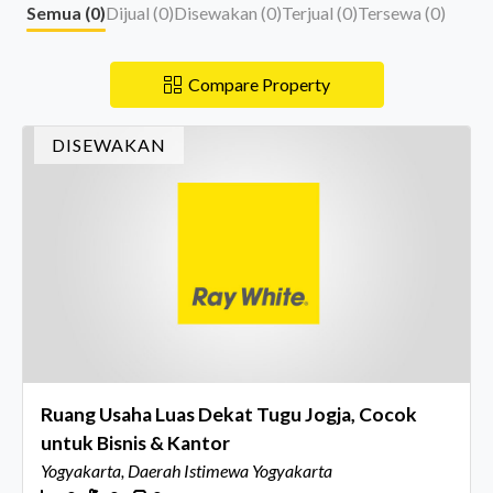
Semua (
0
)
Dijual (
0
)
Disewakan (
0
)
Terjual (
0
)
Tersewa (
0
)
Compare Property
DISEWAKAN
Ruang Usaha Luas Dekat Tugu Jogja, Cocok
untuk Bisnis & Kantor
Yogyakarta, Daerah Istimewa Yogyakarta