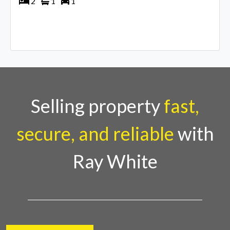
2
1
1
Selling property
fast,
secure, and reliable
with
Ray White