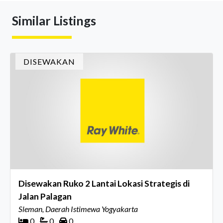
mereka sepanjang tahun. Dengan tema "Rio Carnival" yang
Similar Listings
menghidupkan suasana, acara ini dihadiri oleh Country
Director Ray White Indon
DISEWAKAN
Disewakan Ruko 2 Lantai Lokasi Strategis di
Jalan Palagan
Sleman, Daerah Istimewa Yogyakarta
0
0
0