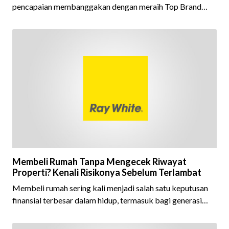
pencapaian membanggakan dengan meraih Top Brand
Award 2026 dalam kategori Property Agent. Penghargaan
ini menjadi semakin istimewa karena Ray White Indonesia
berhasil mempertahankan pencapaian tersebut selama 15
tahun berturut-turut, sebuah bukti nyata atas konsistensi,
kepercayaan masyarakat, dan kualitas layanan yang terus
dijaga oleh seluruh jaringan Ray White Indonesia. Top
Brand Award m
Membeli Rumah Tanpa Mengecek Riwayat
Properti? Kenali Risikonya Sebelum Terlambat
Membeli rumah sering kali menjadi salah satu keputusan
finansial terbesar dalam hidup, termasuk bagi generasi
Milenial dan Gen Z yang kini mulai aktif merencanakan
kepemilikan hunian maupun investasi properti. Namun