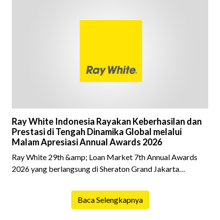
dalam prosesnya, tidak sedikit calon pembeli yang terlalu
fokus pada harga atau lokasi tanpa memperhatikan
riwayat properti yang akan dibeli. Padahal, memahami
latar belakang sebuah properti mulai dari status
kepemilikan hingga riwaya
Ray White Indonesia Rayakan Keberhasilan dan
Prestasi di Tengah Dinamika Global melalui
Malam Apresiasi Annual Awards 2026
Ray White 29th &amp; Loan Market 7th Annual Awards
2026 yang berlangsung di Sheraton Grand Jakarta
Gandaria City pada 10 April 2026 sukses menjadi momen
istimewa bagi para pelaku industri properti dan keuangan.
Baca Selengkapnya
Lebih dari 400 marketing executives dan principals
berkumpul untuk merayakan pencapaian atas kerja keras