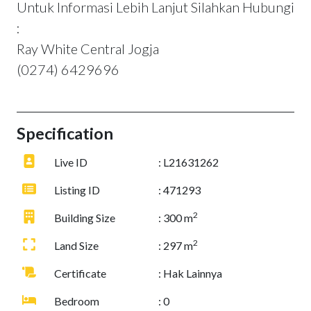
Untuk Informasi Lebih Lanjut Silahkan Hubungi
:
Ray White Central Jogja
(0274) 6429696
Specification
Live ID
: L21631262
Listing ID
: 471293
2
Building Size
: 300 m
2
Land Size
: 297 m
Certificate
: Hak Lainnya
Bedroom
: 0