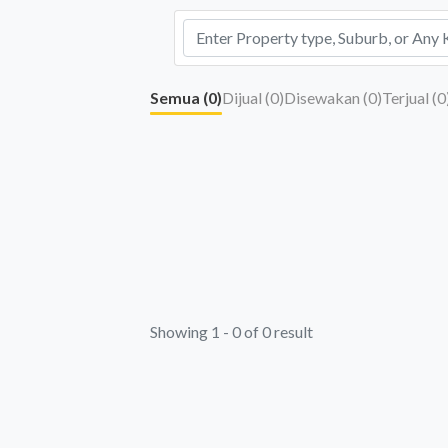
Semua (
0
)
Dijual (
0
)
Disewakan (
0
)
Terjual (
0
Showing 1 - 0 of 0 result