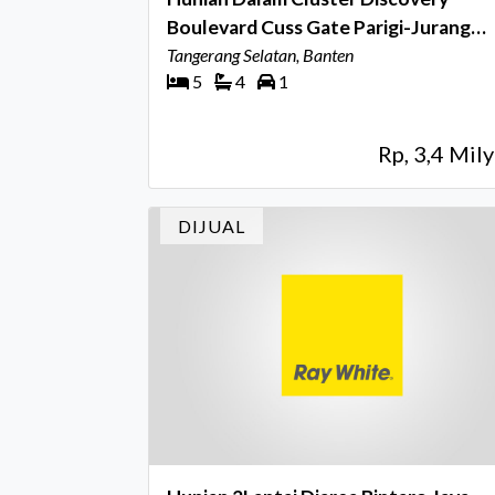
Boulevard Cuss Gate Parigi-Jurang
Mangu
Tangerang Selatan, Banten
5
4
1
Rp, 3,4 Mily
DIJUAL