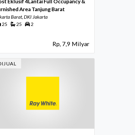
st Eklusif 4Lantai Full Occupancy &
rnished Area Tanjung Barat
karta Barat, DKI Jakarta
25
25
2
Rp, 7,9 Milyar
DIJUAL