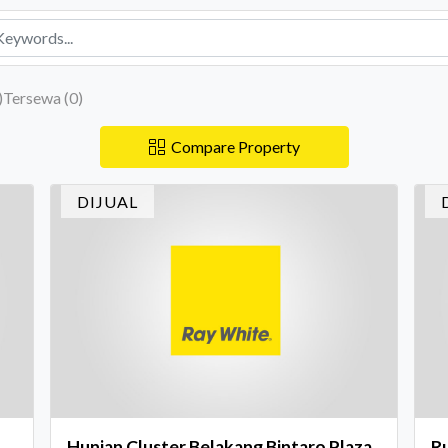
)
Tersewa (
0
)
Compare Property
DIJUAL
Hunian Cluster Belakang Bintaro Plaza
Ru