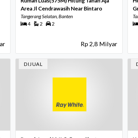
Rumah Luas(575M) Hitung Tanah Aja
Hu
Area Jl Cendrawasih Near Bintaro
Gr
Tangerang Selatan, Banten
Ta
4
2
2
ar
Rp 2,8 Milyar
DIJUAL