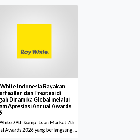
 White Indonesia Rayakan
rhasilan dan Prestasi di
gah Dinamika Global melalui
am Apresiasi Annual Awards
6
White 29th &amp; Loan Market 7th
al Awards 2026 yang berlangsung di
aton Grand Jakarta Gandaria City