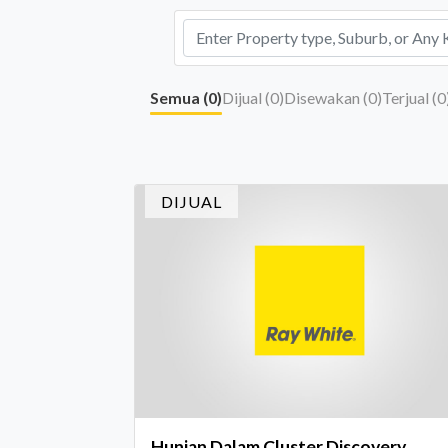
Semua (
0
)
Dijual (
0
)
Disewakan (
0
)
Terjual (
0
DIJUAL
Hunian Dalam Cluster Discovery