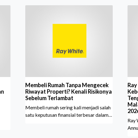
Membeli Rumah Tanpa Mengecek
Ray
an
Riwayat Properti? Kenali Risikonya
Kebe
Sebelum Terlambat
Ten
Mal
Membeli rumah sering kali menjadi salah
202
satu keputusan finansial terbesar dalam
Ray 
hidup, termasuk bagi generasi Milenial
Annu
dan Gen Z yang kini mulai aktif
Sher
merencanakan kepemilikan hunian