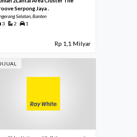
nian 2Lantai Area Cluster The
oove Serpong Jaya .
ngerang Selatan, Banten
3
2
1
Rp 1,1 Milyar
DIJUAL