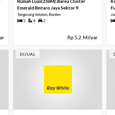
i
Rumah Luas(236M) diarea Cluster
Ko
Emerald Bintaro Jaya Sektor 9
Fu
Tangerang Selatan, Banten
Ja
5
4
2
ar
Rp 5,2 Milyar
DIJUAL