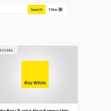
Search
Filter
DIJUAL
ko Baru 3Lantai, Near Kampus Univ.