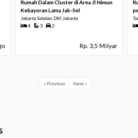
Rumah Dalam Cluster di Area Jl Nimun
Ru
Kebayoran Lama Jak-Sel
pe
Jakarta Selatan, DKI Jakarta
Ta
4
3
2
go
Rp. 3,5 Milyar
« Previous
Next »
s