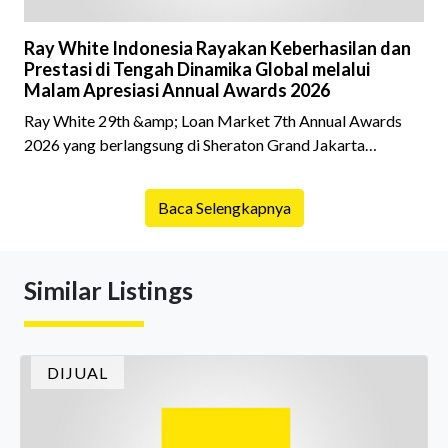
Ray White Indonesia Rayakan Keberhasilan dan
Prestasi di Tengah Dinamika Global melalui
Malam Apresiasi Annual Awards 2026
Ray White 29th &amp; Loan Market 7th Annual Awards
2026 yang berlangsung di Sheraton Grand Jakarta
Gandaria City pada 10 April 2026 sukses menjadi momen
istimewa bagi para pelaku industri properti dan keuangan.
Baca Selengkapnya
Lebih dari 400 marketing executives dan principals
berkumpul untuk merayakan pencapaian atas kerja keras
mereka sepanjang tahun. Dengan tema "Rio Carnival" yang
Similar Listings
menghidupkan suasana, acara ini dihadiri oleh Country
Director Ray White Indon
DIJUAL