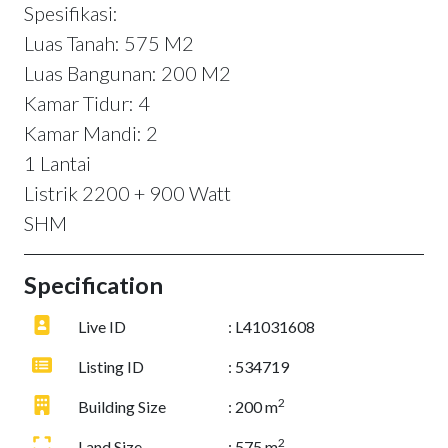
Spesifikasi:
Luas Tanah: 575 M2
Luas Bangunan: 200 M2
Kamar Tidur: 4
Kamar Mandi: 2
1 Lantai
Listrik 2200 + 900 Watt
SHM
Specification
Live ID
: L41031608
Listing ID
: 534719
2
Building Size
: 200 m
2
Land Size
: 575 m