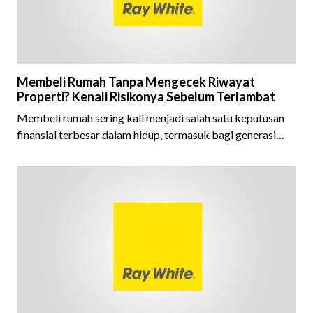
Membeli Rumah Tanpa Mengecek Riwayat
Properti? Kenali Risikonya Sebelum Terlambat
Membeli rumah sering kali menjadi salah satu keputusan
finansial terbesar dalam hidup, termasuk bagi generasi
Milenial dan Gen Z yang kini mulai aktif merencanakan
kepemilikan hunian maupun investasi properti. Namun
dalam prosesnya, tidak sedikit calon pembeli yang terlalu
fokus pada harga atau lokasi tanpa memperhatikan
riwayat properti yang akan dibeli. Padahal, memahami
latar belakang sebuah properti mulai dari status
kepemilikan hingga riwaya