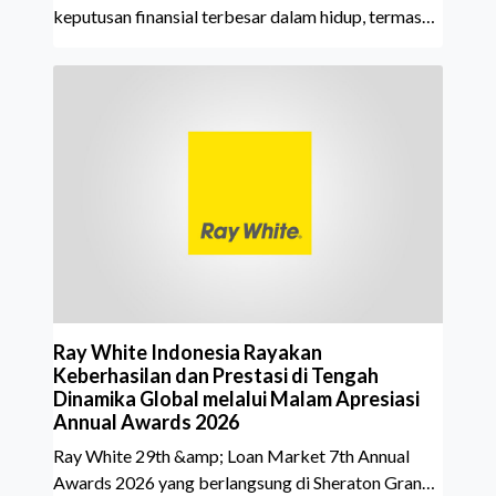
keputusan finansial terbesar dalam hidup, termasuk
bagi generasi Milenial dan Gen Z yang kini mulai
aktif merencanakan kepemilikan hunian maupun
investasi properti. Namun dalam prosesnya, tidak
sedikit calon pembeli yang terlalu fokus pada harga
atau lokasi tanpa memperhatikan riwayat properti
yang akan dibeli. Padahal, memahami latar
belakang sebuah properti mulai dari status
kepemilikan hingga riwaya
Ray White Indonesia Rayakan
Keberhasilan dan Prestasi di Tengah
Dinamika Global melalui Malam Apresiasi
Annual Awards 2026
Ray White 29th &amp; Loan Market 7th Annual
Awards 2026 yang berlangsung di Sheraton Grand