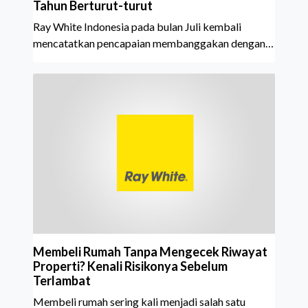
Tahun Berturut-turut
Ray White Indonesia pada bulan Juli kembali
mencatatkan pencapaian membanggakan dengan
meraih Top Brand Award 2026 dalam kategori
Property Agent. Penghargaan ini menjadi semakin
istimewa karena Ray White Indonesia berhasil
mempertahankan pencapaian tersebut selama 15
tahun berturut-turut, sebuah bukti nyata atas
konsistensi, kepercayaan masyarakat, dan kualitas
layanan yang terus dijaga oleh seluruh jaringan Ray
White Indonesia. Top Brand Award m
Membeli Rumah Tanpa Mengecek Riwayat
Properti? Kenali Risikonya Sebelum
Terlambat
Membeli rumah sering kali menjadi salah satu