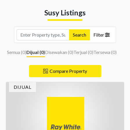
Susy Listings
Search
Filter
Semua (
0
)
Dijual (
0
)
Disewakan (
0
)
Terjual (
0
)
Tersewa (
0
)
Compare Property
DIJUAL