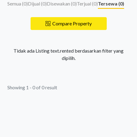
Semua (
0
)
Dijual (
0
)
Disewakan (
0
)
Terjual (
0
)
Tersewa (
0
)
Compare Property
Tidak ada Listing text.rented berdasarkan filter yang
dipilih.
Showing 1 - 0 of 0 result