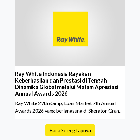
investasi properti. Namun dalam prosesnya, tidak
sedikit calon pembeli yang terlalu fokus pada harga
atau lokasi tanpa memperhatikan riwayat properti
yang akan dibeli. Padahal, memahami latar
belakang sebuah properti mulai dari status
kepemilikan hingga riwaya
Ray White Indonesia Rayakan
Keberhasilan dan Prestasi di Tengah
Dinamika Global melalui Malam Apresiasi
Annual Awards 2026
Ray White 29th &amp; Loan Market 7th Annual
Awards 2026 yang berlangsung di Sheraton Grand
Jakarta Gandaria City pada 10 April 2026 sukses
menjadi momen istimewa bagi para pelaku industri
Baca Selengkapnya
properti dan keuangan. Lebih dari 400 marketing