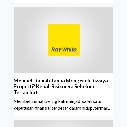
meraih Top Brand Award 2026 dalam kategori
Property Agent. Penghargaan ini menjadi semakin
istimewa karena Ray White Indonesia berhasil
mempertahankan pencapaian tersebut selama 15
tahun berturut-turut, sebuah bukti nyata atas
konsistensi, kepercayaan masyarakat, dan kualitas
layanan yang terus dijaga oleh seluruh jaringan Ray
White Indonesia. Top Brand Award m
Membeli Rumah Tanpa Mengecek Riwayat
Properti? Kenali Risikonya Sebelum
Terlambat
Membeli rumah sering kali menjadi salah satu
keputusan finansial terbesar dalam hidup, termasuk
bagi generasi Milenial dan Gen Z yang kini mulai
aktif merencanakan kepemilikan hunian maupun