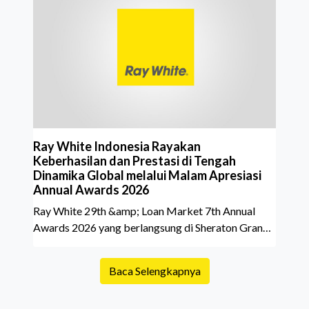
sedikit calon pembeli yang terlalu fokus pada harga
atau lokasi tanpa memperhatikan riwayat properti
yang akan dibeli. Padahal, memahami latar
belakang sebuah properti mulai dari status
kepemilikan hingga riwaya
Ray White Indonesia Rayakan
Keberhasilan dan Prestasi di Tengah
Dinamika Global melalui Malam Apresiasi
Annual Awards 2026
Ray White 29th &amp; Loan Market 7th Annual
Awards 2026 yang berlangsung di Sheraton Grand
Jakarta Gandaria City pada 10 April 2026 sukses
menjadi momen istimewa bagi para pelaku industri
Baca Selengkapnya
properti dan keuangan. Lebih dari 400 marketing
executives dan principals berkumpul untuk