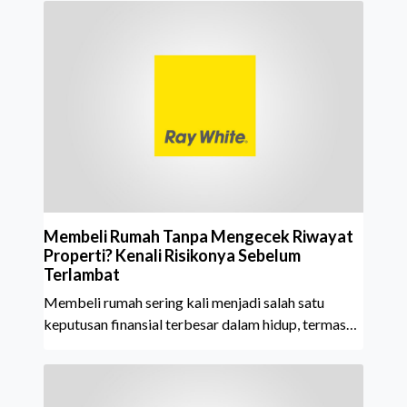
Property Agent. Penghargaan ini menjadi semakin
istimewa karena Ray White Indonesia berhasil
mempertahankan pencapaian tersebut selama 15
tahun berturut-turut, sebuah bukti nyata atas
konsistensi, kepercayaan masyarakat, dan kualitas
layanan yang terus dijaga oleh seluruh jaringan Ray
White Indonesia. Top Brand Award m
Membeli Rumah Tanpa Mengecek Riwayat
Properti? Kenali Risikonya Sebelum
Terlambat
Membeli rumah sering kali menjadi salah satu
keputusan finansial terbesar dalam hidup, termasuk
bagi generasi Milenial dan Gen Z yang kini mulai
aktif merencanakan kepemilikan hunian maupun
investasi properti. Namun dalam prosesnya, tidak