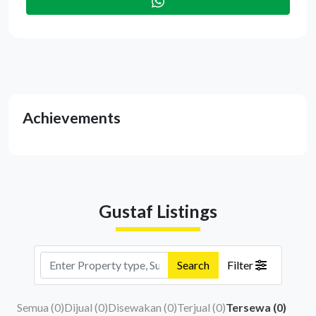
Achievements
Gustaf Listings
Search
Filter
Semua (
0
)
Dijual (
0
)
Disewakan (
0
)
Terjual (
0
)
Tersewa (
0
)