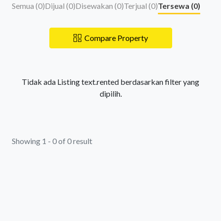
Semua (
0
)
Dijual (
0
)
Disewakan (
0
)
Terjual (
0
)
Tersewa (
0
)
Compare Property
Tidak ada Listing text.rented berdasarkan filter yang
dipilih.
Showing 1 - 0 of 0 result