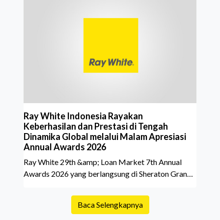
investasi properti. Namun dalam prosesnya, tidak
sedikit calon pembeli yang terlalu fokus pada harga
atau lokasi tanpa memperhatikan riwayat properti
yang akan dibeli. Padahal, memahami latar
belakang sebuah properti mulai dari status
kepemilikan hingga riwaya
Ray White Indonesia Rayakan
Keberhasilan dan Prestasi di Tengah
Dinamika Global melalui Malam Apresiasi
Annual Awards 2026
Ray White 29th &amp; Loan Market 7th Annual
Awards 2026 yang berlangsung di Sheraton Grand
Jakarta Gandaria City pada 10 April 2026 sukses
menjadi momen istimewa bagi para pelaku industri
Baca Selengkapnya
properti dan keuangan. Lebih dari 400 marketing