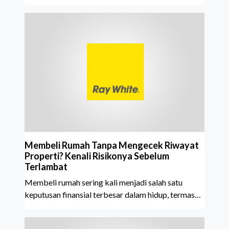
meraih Top Brand Award 2026 dalam kategori
Property Agent. Penghargaan ini menjadi semakin
istimewa karena Ray White Indonesia berhasil
mempertahankan pencapaian tersebut selama 15
tahun berturut-turut, sebuah bukti nyata atas
konsistensi, kepercayaan masyarakat, dan kualitas
layanan yang terus dijaga oleh seluruh jaringan Ray
White Indonesia. Top Brand Award m
Membeli Rumah Tanpa Mengecek Riwayat
Properti? Kenali Risikonya Sebelum
Terlambat
Membeli rumah sering kali menjadi salah satu
keputusan finansial terbesar dalam hidup, termasuk
bagi generasi Milenial dan Gen Z yang kini mulai
aktif merencanakan kepemilikan hunian maupun