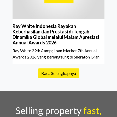
Ray White Indonesia Rayakan
Keberhasilan dan Prestasi di Tengah
Dinamika Global melalui Malam Apresiasi
Annual Awards 2026
Ray White 29th &amp; Loan Market 7th Annual
Awards 2026 yang berlangsung di Sheraton Grand
Jakarta Gandaria City pada 10 April 2026 sukses
menjadi momen istimewa bagi para pelaku industri
Baca Selengkapnya
properti dan keuangan. Lebih dari 400 marketing
executives dan principals berkumpul untuk
merayakan pencapaian atas kerja keras mereka
sepanjang tahun. Dengan tema "Rio Carnival" yang
menghidupkan suasana, acara ini dihadiri oleh
Country Director Ray White Indon
Selling property
fast,