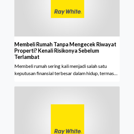
layanan yang terus dijaga oleh seluruh jaringan Ray
White Indonesia. Top Brand Award m
Membeli Rumah Tanpa Mengecek Riwayat
Properti? Kenali Risikonya Sebelum
Terlambat
Membeli rumah sering kali menjadi salah satu
keputusan finansial terbesar dalam hidup, termasuk
bagi generasi Milenial dan Gen Z yang kini mulai
aktif merencanakan kepemilikan hunian maupun
investasi properti. Namun dalam prosesnya, tidak
sedikit calon pembeli yang terlalu fokus pada harga
atau lokasi tanpa memperhatikan riwayat properti
yang akan dibeli. Padahal, memahami latar
belakang sebuah properti mulai dari status
kepemilikan hingga riwaya