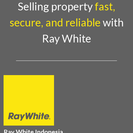
Country Director Ray White Indon
Selling property
fast,
secure, and reliable
with
Ray White
Ray White Indonesia