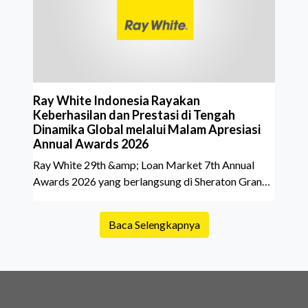
belakang sebuah properti mulai dari status
kepemilikan hingga riwaya
Ray White Indonesia Rayakan
Keberhasilan dan Prestasi di Tengah
Dinamika Global melalui Malam Apresiasi
Annual Awards 2026
Ray White 29th &amp; Loan Market 7th Annual
Awards 2026 yang berlangsung di Sheraton Grand
Jakarta Gandaria City pada 10 April 2026 sukses
menjadi momen istimewa bagi para pelaku industri
Baca Selengkapnya
properti dan keuangan. Lebih dari 400 marketing
executives dan principals berkumpul untuk
merayakan pencapaian atas kerja keras mereka
sepanjang tahun. Dengan tema "Rio Carnival" yang
menghidupkan suasana, acara ini dihadiri oleh