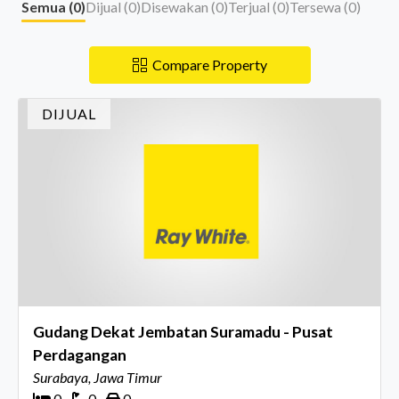
Semua (
0
)
Dijual (
0
)
Disewakan (
0
)
Terjual (
0
)
Tersewa (
0
)
Compare Property
DIJUAL
Gudang Dekat Jembatan Suramadu - Pusat
Perdagangan
Surabaya, Jawa Timur
0
0
0