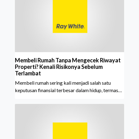
tahun berturut-turut, sebuah bukti nyata atas
konsistensi, kepercayaan masyarakat, dan kualitas
layanan yang terus dijaga oleh seluruh jaringan Ray
White Indonesia. Top Brand Award m
Membeli Rumah Tanpa Mengecek Riwayat
Properti? Kenali Risikonya Sebelum
Terlambat
Membeli rumah sering kali menjadi salah satu
keputusan finansial terbesar dalam hidup, termasuk
bagi generasi Milenial dan Gen Z yang kini mulai
aktif merencanakan kepemilikan hunian maupun
investasi properti. Namun dalam prosesnya, tidak
sedikit calon pembeli yang terlalu fokus pada harga
atau lokasi tanpa memperhatikan riwayat properti
yang akan dibeli. Padahal, memahami latar