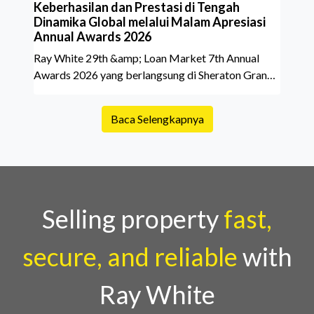
Keberhasilan dan Prestasi di Tengah
Dinamika Global melalui Malam Apresiasi
Annual Awards 2026
Ray White 29th &amp; Loan Market 7th Annual
Awards 2026 yang berlangsung di Sheraton Grand
Jakarta Gandaria City pada 10 April 2026 sukses
menjadi momen istimewa bagi para pelaku industri
Baca Selengkapnya
properti dan keuangan. Lebih dari 400 marketing
executives dan principals berkumpul untuk
merayakan pencapaian atas kerja keras mereka
sepanjang tahun. Dengan tema "Rio Carnival" yang
menghidupkan suasana, acara ini dihadiri oleh
Country Director Ray White Indon
Selling property
fast,
secure, and reliable
with
Ray White