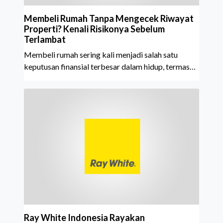
Membeli Rumah Tanpa Mengecek Riwayat
Properti? Kenali Risikonya Sebelum
Terlambat
Membeli rumah sering kali menjadi salah satu
keputusan finansial terbesar dalam hidup, termasuk
bagi generasi Milenial dan Gen Z yang kini mulai
aktif merencanakan kepemilikan hunian maupun
investasi properti. Namun dalam prosesnya, tidak
sedikit calon pembeli yang terlalu fokus pada harga
atau lokasi tanpa memperhatikan riwayat properti
yang akan dibeli. Padahal, memahami latar
belakang sebuah properti mulai dari status
kepemilikan hingga riwaya
Ray White Indonesia Rayakan