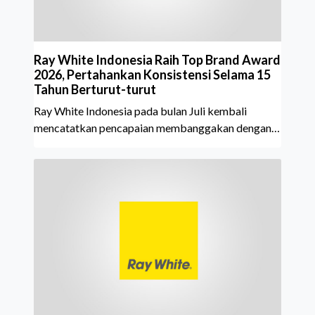
Ray White Indonesia Raih Top Brand Award
2026, Pertahankan Konsistensi Selama 15
Tahun Berturut-turut
Ray White Indonesia pada bulan Juli kembali
mencatatkan pencapaian membanggakan dengan
meraih Top Brand Award 2026 dalam kategori
Property Agent. Penghargaan ini menjadi semakin
istimewa karena Ray White Indonesia berhasil
mempertahankan pencapaian tersebut selama 15
tahun berturut-turut, sebuah bukti nyata atas
konsistensi, kepercayaan masyarakat, dan kualitas
layanan yang terus dijaga oleh seluruh jaringan Ray
White Indonesia. Top Brand Award m