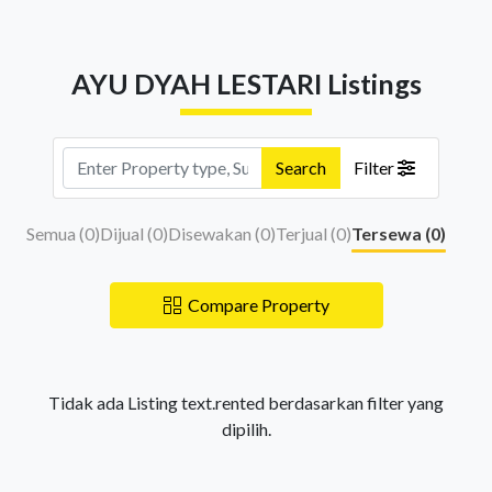
AYU DYAH LESTARI Listings
Search
Filter
Semua (
0
)
Dijual (
0
)
Disewakan (
0
)
Terjual (
0
)
Tersewa (
0
)
Compare Property
Tidak ada Listing text.rented berdasarkan filter yang
dipilih.