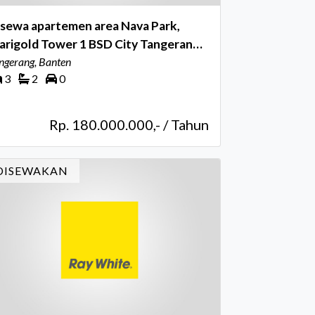
isewa apartemen area Nava Park,
arigold Tower 1 BSD City Tangerang
elatan
ngerang, Banten
3
2
0
Rp. 180.000.000,- / Tahun
DISEWAKAN