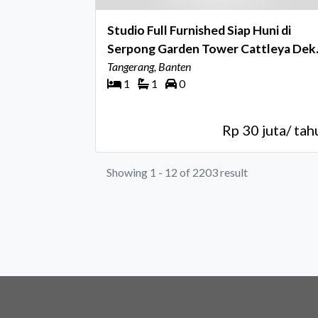
Studio Full Furnished Siap Huni di
Serpong Garden Tower Cattleya Dek
Stasiun Cisauk
Tangerang, Banten
1
1
0
Rp 30 juta/ tah
Showing 1 - 12 of 2203 result