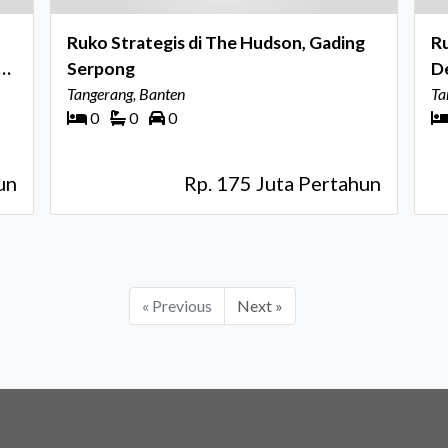
Ruko Strategis di The Hudson, Gading
Ru
at
Serpong
D
Tangerang, Banten
Ta
0
0
0
un
Rp. 175 Juta Pertahun
« Previous
Next »