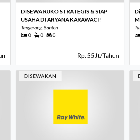
DISEWA RUKO STRATEGIS & SIAP
D
USAHA DI ARYANA KARAWACI!
M
Tangerang, Banten
S
Ta
0
0
0
un
Rp. 55Jt/Tahun
DISEWAKAN