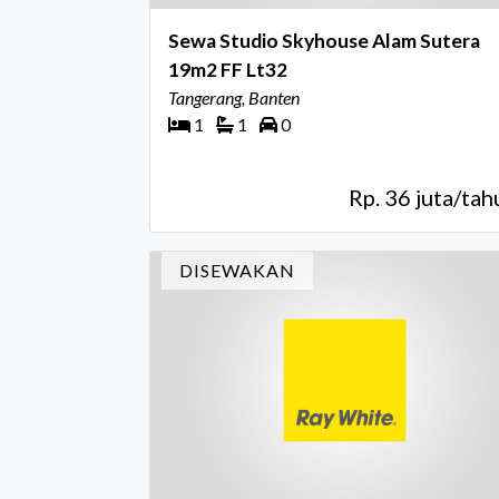
Sewa Studio Skyhouse Alam Sutera
19m2 FF Lt32
Tangerang, Banten
1
1
0
Rp. 36 juta/tah
DISEWAKAN