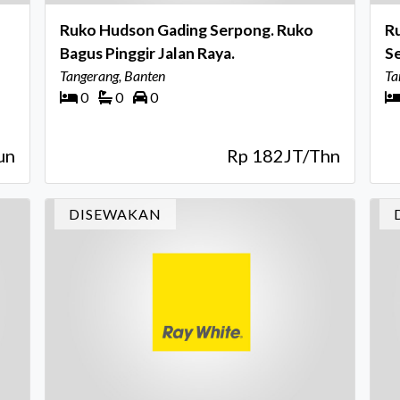
Ruko Hudson Gading Serpong. Ruko
Ru
Bagus Pinggir Jalan Raya.
S
Tangerang, Banten
Ta
0
0
0
un
Rp 182JT/Thn
DISEWAKAN