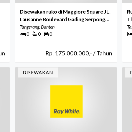
-
Disewakan ruko di Maggiore Square JL.
R
Lausanne Boulevard Gading Serpong
T
Tangerang
Tangerang, Banten
Ta
0
0
0
un
Rp. 175.000.000,- / Tahun
DISEWAKAN