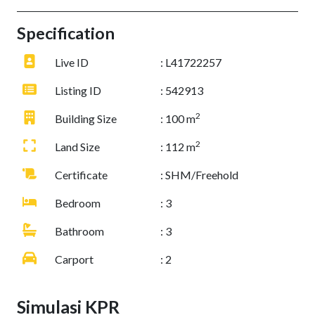
Specification
Live ID
: L41722257
Listing ID
: 542913
2
Building Size
: 100 m
2
Land Size
: 112 m
Certificate
: SHM/Freehold
Bedroom
: 3
Bathroom
: 3
Carport
: 2
Simulasi KPR