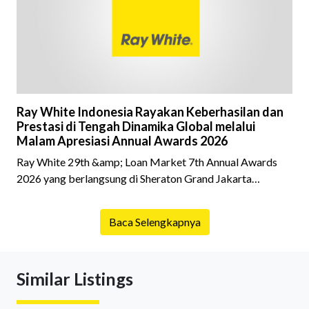
latar belakang sebuah properti mulai dari status
kepemilikan hingga riwaya
Ray White Indonesia Rayakan Keberhasilan dan
Prestasi di Tengah Dinamika Global melalui
Malam Apresiasi Annual Awards 2026
Ray White 29th &amp; Loan Market 7th Annual Awards
2026 yang berlangsung di Sheraton Grand Jakarta
Gandaria City pada 10 April 2026 sukses menjadi momen
istimewa bagi para pelaku industri properti dan keuangan.
Baca Selengkapnya
Lebih dari 400 marketing executives dan principals
berkumpul untuk merayakan pencapaian atas kerja keras
mereka sepanjang tahun. Dengan tema "Rio Carnival" yang
Similar Listings
menghidupkan suasana, acara ini dihadiri oleh Country
Director Ray White Indon