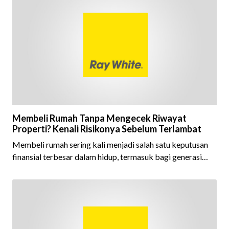
tahun berturut-turut, sebuah bukti nyata atas konsistensi,
kepercayaan masyarakat, dan kualitas layanan yang terus
dijaga oleh seluruh jaringan Ray White Indonesia. Top
Brand Award m
Membeli Rumah Tanpa Mengecek Riwayat
Properti? Kenali Risikonya Sebelum Terlambat
Membeli rumah sering kali menjadi salah satu keputusan
finansial terbesar dalam hidup, termasuk bagi generasi
Milenial dan Gen Z yang kini mulai aktif merencanakan
kepemilikan hunian maupun investasi properti. Namun
dalam prosesnya, tidak sedikit calon pembeli yang terlalu
fokus pada harga atau lokasi tanpa memperhatikan
riwayat properti yang akan dibeli. Padahal, memahami