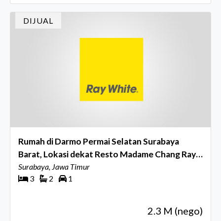
DIJUAL
Rumah di Darmo Permai Selatan Surabaya
Barat, Lokasi dekat Resto Madame Chang Raya
Darmo Permai... JUAL MURAH !!!
Surabaya, Jawa Timur
3
2
1
2.3 M (nego)