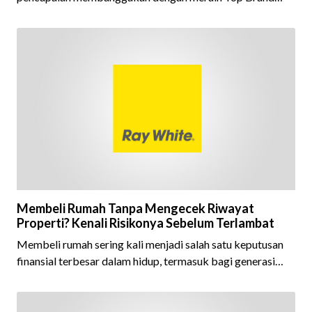
Award 2026 dalam kategori Property Agent. Penghargaan
ini menjadi semakin istimewa karena Ray White Indonesia
berhasil mempertahankan pencapaian tersebut selama 15
tahun berturut-turut, sebuah bukti nyata atas konsistensi,
kepercayaan masyarakat, dan kualitas layanan yang terus
dijaga oleh seluruh jaringan Ray White Indonesia. Top
Brand Award m
Membeli Rumah Tanpa Mengecek Riwayat
Properti? Kenali Risikonya Sebelum Terlambat
Membeli rumah sering kali menjadi salah satu keputusan
finansial terbesar dalam hidup, termasuk bagi generasi
Milenial dan Gen Z yang kini mulai aktif merencanakan
kepemilikan hunian maupun investasi properti. Namun
dalam prosesnya, tidak sedikit calon pembeli yang terlalu