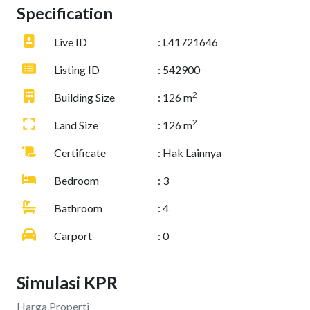
Specification
Live ID
: L41721646
Listing ID
: 542900
2
Building Size
: 126 m
2
Land Size
: 126 m
Certificate
: Hak Lainnya
Bedroom
: 3
Bathroom
: 4
Carport
: 0
Simulasi KPR
Harga Properti