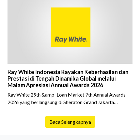
fokus pada harga atau lokasi tanpa memperhatikan
riwayat properti yang akan dibeli. Padahal, memahami
latar belakang sebuah properti mulai dari status
kepemilikan hingga riwaya
Ray White Indonesia Rayakan Keberhasilan dan
Prestasi di Tengah Dinamika Global melalui
Malam Apresiasi Annual Awards 2026
Ray White 29th &amp; Loan Market 7th Annual Awards
2026 yang berlangsung di Sheraton Grand Jakarta
Gandaria City pada 10 April 2026 sukses menjadi momen
istimewa bagi para pelaku industri properti dan keuangan.
Baca Selengkapnya
Lebih dari 400 marketing executives dan principals
berkumpul untuk merayakan pencapaian atas kerja keras
mereka sepanjang tahun. Dengan tema "Rio Carnival" yang