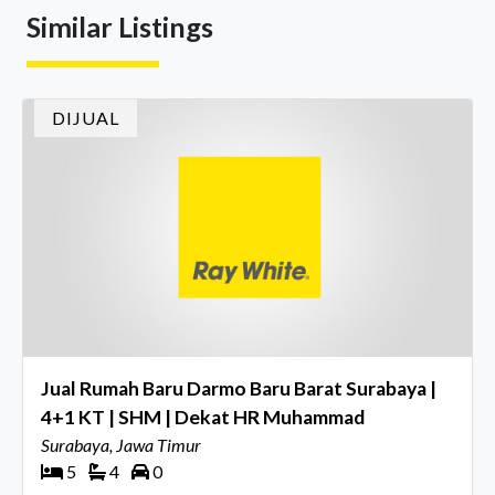
Similar Listings
menghidupkan suasana, acara ini dihadiri oleh Country
Director Ray White Indon
DIJUAL
Jual Rumah Baru Darmo Baru Barat Surabaya |
4+1 KT | SHM | Dekat HR Muhammad
Surabaya, Jawa Timur
5
4
0