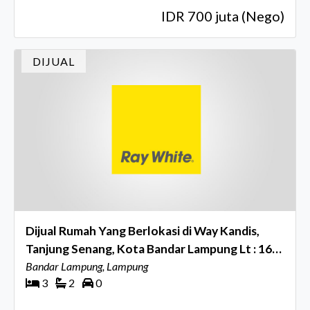
IDR 700 juta (Nego)
DIJUAL
Dijual Rumah Yang Berlokasi di Way Kandis,
Tanjung Senang, Kota Bandar Lampung Lt : 166
M² Lb : 96 M²
Bandar Lampung, Lampung
3
2
0