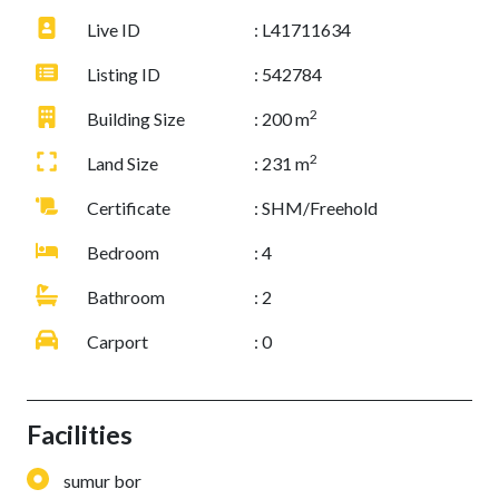
Live ID
: L41711634
Listing ID
: 542784
2
Building Size
: 200 m
2
Land Size
: 231 m
Certificate
: SHM/Freehold
Bedroom
: 4
Bathroom
: 2
Carport
: 0
Facilities
sumur bor