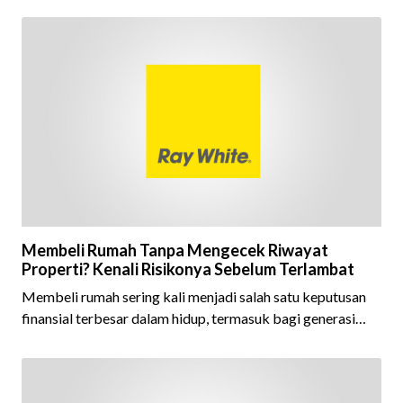
ini menjadi semakin istimewa karena Ray White Indonesia
berhasil mempertahankan pencapaian tersebut selama 15
tahun berturut-turut, sebuah bukti nyata atas konsistensi,
kepercayaan masyarakat, dan kualitas layanan yang terus
dijaga oleh seluruh jaringan Ray White Indonesia. Top
Brand Award m
Membeli Rumah Tanpa Mengecek Riwayat
Properti? Kenali Risikonya Sebelum Terlambat
Membeli rumah sering kali menjadi salah satu keputusan
finansial terbesar dalam hidup, termasuk bagi generasi
Milenial dan Gen Z yang kini mulai aktif merencanakan
kepemilikan hunian maupun investasi properti. Namun
dalam prosesnya, tidak sedikit calon pembeli yang terlalu