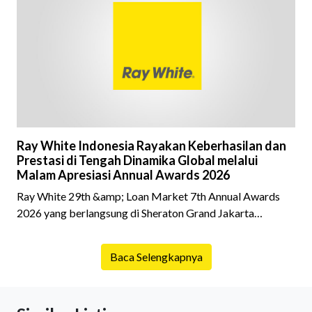
fokus pada harga atau lokasi tanpa memperhatikan
riwayat properti yang akan dibeli. Padahal, memahami
latar belakang sebuah properti mulai dari status
kepemilikan hingga riwaya
Ray White Indonesia Rayakan Keberhasilan dan
Prestasi di Tengah Dinamika Global melalui
Malam Apresiasi Annual Awards 2026
Ray White 29th &amp; Loan Market 7th Annual Awards
2026 yang berlangsung di Sheraton Grand Jakarta
Gandaria City pada 10 April 2026 sukses menjadi momen
istimewa bagi para pelaku industri properti dan keuangan.
Baca Selengkapnya
Lebih dari 400 marketing executives dan principals
berkumpul untuk merayakan pencapaian atas kerja keras
mereka sepanjang tahun. Dengan tema "Rio Carnival" yang