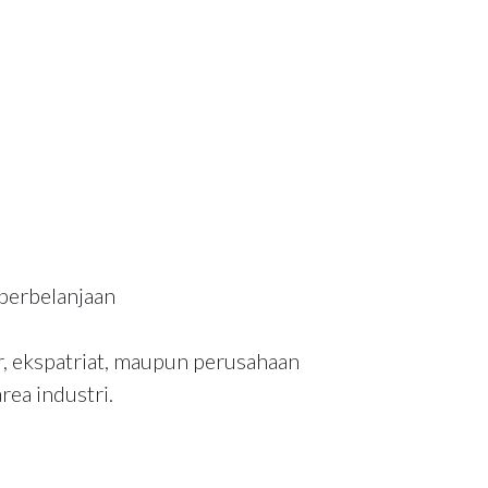
 perbelanjaan
r, ekspatriat, maupun perusahaan
ea industri.