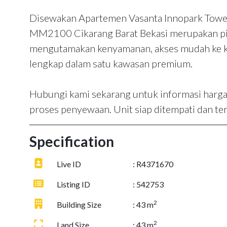
Disewakan Apartemen Vasanta Innopark Tower
MM2100 Cikarang Barat Bekasi merupakan pil
mengutamakan kenyamanan, akses mudah ke kawa
lengkap dalam satu kawasan premium.
Hubungi kami sekarang untuk informasi harga 
proses penyewaan. Unit siap ditempati dan ter
Specification
Live ID
: R4371670
Listing ID
: 542753
2
Building Size
: 43 m
2
Land Size
: 43 m