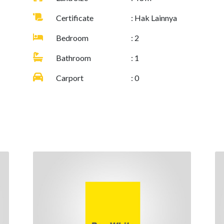
Certificate
: Hak Lainnya
Bedroom
: 2
Bathroom
: 1
Carport
: 0