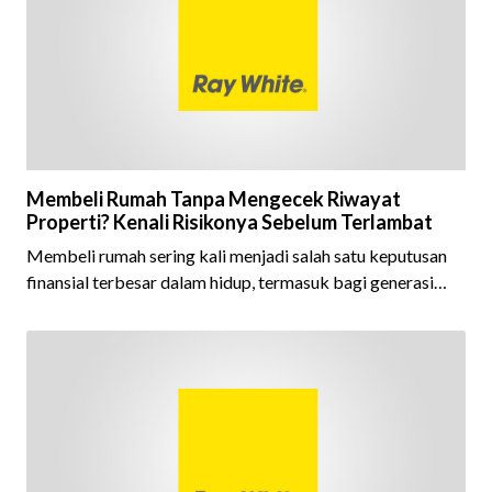
dijaga oleh seluruh jaringan Ray White Indonesia. Top
Brand Award m
Membeli Rumah Tanpa Mengecek Riwayat
Properti? Kenali Risikonya Sebelum Terlambat
Membeli rumah sering kali menjadi salah satu keputusan
finansial terbesar dalam hidup, termasuk bagi generasi
Milenial dan Gen Z yang kini mulai aktif merencanakan
kepemilikan hunian maupun investasi properti. Namun
dalam prosesnya, tidak sedikit calon pembeli yang terlalu
fokus pada harga atau lokasi tanpa memperhatikan
riwayat properti yang akan dibeli. Padahal, memahami
latar belakang sebuah properti mulai dari status
kepemilikan hingga riwaya