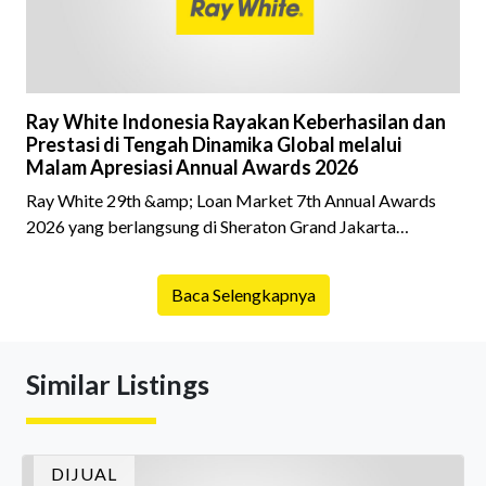
Ray White Indonesia Rayakan Keberhasilan dan
Prestasi di Tengah Dinamika Global melalui
Malam Apresiasi Annual Awards 2026
Ray White 29th &amp; Loan Market 7th Annual Awards
2026 yang berlangsung di Sheraton Grand Jakarta
Gandaria City pada 10 April 2026 sukses menjadi momen
istimewa bagi para pelaku industri properti dan keuangan.
Baca Selengkapnya
Lebih dari 400 marketing executives dan principals
berkumpul untuk merayakan pencapaian atas kerja keras
mereka sepanjang tahun. Dengan tema "Rio Carnival" yang
Similar Listings
menghidupkan suasana, acara ini dihadiri oleh Country
Director Ray White Indon
DIJUAL