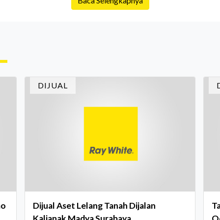
Baca Selengkapnya
is
Namun dalam prosesnya, tidak sedikit calon
da
pembeli yang terlalu fokus pada harga atau
ex
lokasi tanpa memperhatikan riwayat properti
me
yang akan dibeli. Padahal, memahami latar
me
ruh
belakang sebuah properti mulai dari status
Ca
kepemilikan hingga riwaya
in
DIJUAL
In
mo
Dijual Aset Lelang Tanah Dijalan
Ta
Kalianak Madya Surabaya
O