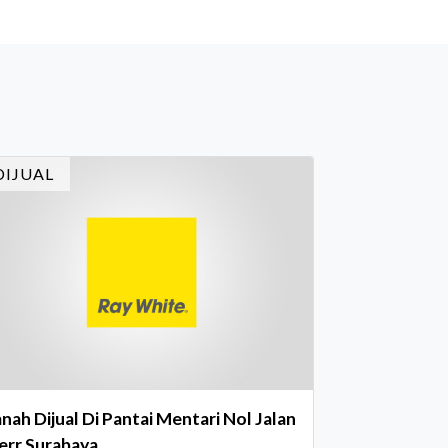
timewa bagi para pelaku industri properti
n keuangan. Lebih dari 400 marketing
ecutives dan principals berkumpul untuk
rayakan pencapaian atas kerja keras
reka sepanjang tahun. Dengan tema "Rio
rnival" yang menghidupkan suasana, acara
i dihadiri oleh Country Director Ray White
DIJUAL
don
nah Dijual Di Pantai Mentari Nol Jalan
err Surabaya