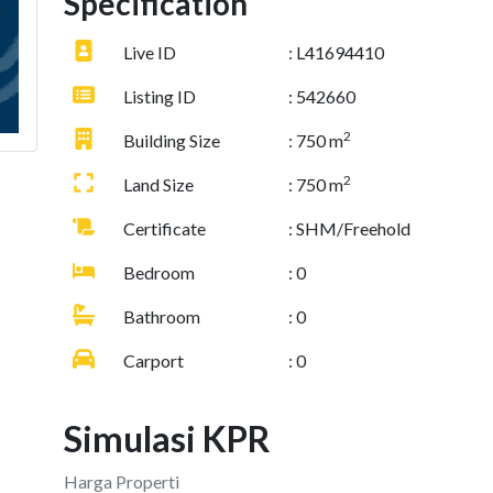
Specification
Live ID
: L41694410
Listing ID
: 542660
2
Building Size
: 750 m
2
Land Size
: 750 m
Certificate
: SHM/Freehold
Bedroom
: 0
Bathroom
: 0
Carport
: 0
Simulasi KPR
Harga Properti