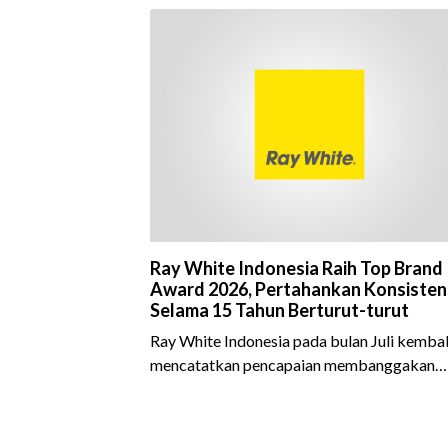
Ray White Indonesia Raih Top Brand
Award 2026, Pertahankan Konsisten
Selama 15 Tahun Berturut-turut
Ray White Indonesia pada bulan Juli kembal
mencatatkan pencapaian membanggakan
dengan meraih Top Brand Award 2026 dal
kategori Property Agent. Penghargaan ini
menjadi semakin istimewa karena Ray Whit