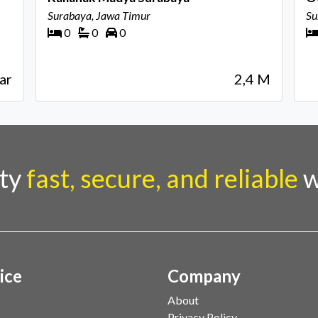
Surabaya, Jawa Timur
Su
0
0
0
ar
2,4 M
rty
fast, secure, and reliable
w
ice
Company
About
Privacy Policy