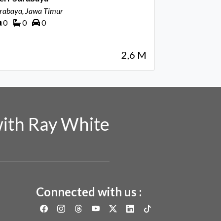
rabaya, Jawa Timur
0
0
0
2,6 M
ith Ray White
Connected with us :