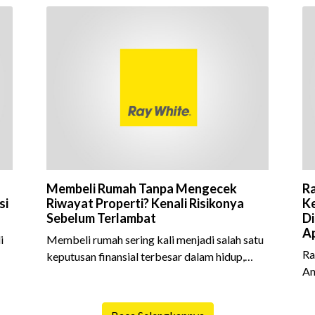
Membeli Rumah Tanpa Mengecek
Ra
si
Riwayat Properti? Kenali Risikonya
Ke
Sebelum Terlambat
Di
Ap
i
Membeli rumah sering kali menjadi salah satu
Ra
keputusan finansial terbesar dalam hidup,
An
am
termasuk bagi generasi Milenial dan Gen Z
Sh
yang kini mulai aktif merencanakan
10
e
kepemilikan hunian maupun investasi properti.