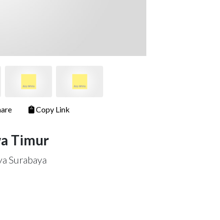
are
Copy Link
wa Timur
ya Surabaya