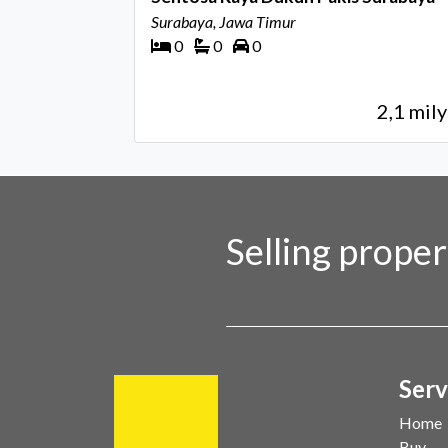
Surabaya, Jawa Timur
0
0
0
2,1 mily
Selling prope
Serv
Home
Buy