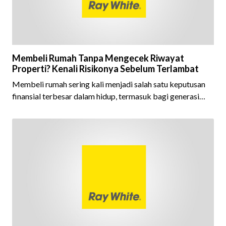
Membeli Rumah Tanpa Mengecek Riwayat
Properti? Kenali Risikonya Sebelum Terlambat
Membeli rumah sering kali menjadi salah satu keputusan
finansial terbesar dalam hidup, termasuk bagi generasi
Milenial dan Gen Z yang kini mulai aktif merencanakan
kepemilikan hunian maupun investasi properti. Namun
dalam prosesnya, tidak sedikit calon pembeli yang terlalu
fokus pada harga atau lokasi tanpa memperhatikan
riwayat properti yang akan dibeli. Padahal, memahami
latar belakang sebuah properti mulai dari status
kepemilikan hingga riwaya