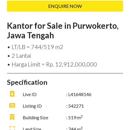
ENQUIRE NOW
Kantor for Sale in Purwokerto,
Jawa Tengah
• LT/LB = 744/519 m2
• 2 Lantai
• Harga Limit = Rp. 12,912,000,000
Specification
Live ID
: L41648146
Listing ID
: 542271
2
Building Size
: 519 m
2
Land Size
: 744 m