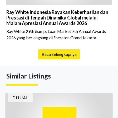
Ray White Indonesia Rayakan Keberhasilan dan
Prestasi di Tengah Dinamika Global melalui
Malam Apresiasi Annual Awards 2026
Ray White 29th &amp; Loan Market 7th Annual Awards
2026 yang berlangsung di Sheraton Grand Jakarta
Gandaria City pada 10 April 2026 sukses menjadi momen
istimewa bagi para pelaku industri properti dan keuangan.
Baca Selengkapnya
Lebih dari 400 marketing executives dan principals
berkumpul untuk merayakan pencapaian atas kerja keras
mereka sepanjang tahun. Dengan tema "Rio Carnival" yang
Similar Listings
menghidupkan suasana, acara ini dihadiri oleh Country
Director Ray White Indon
DIJUAL