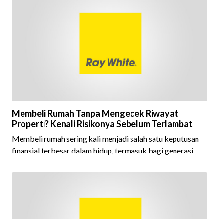
berhasil mempertahankan pencapaian tersebut selama 15
tahun berturut-turut, sebuah bukti nyata atas konsistensi,
kepercayaan masyarakat, dan kualitas layanan yang terus
dijaga oleh seluruh jaringan Ray White Indonesia. Top
Brand Award m
Membeli Rumah Tanpa Mengecek Riwayat
Properti? Kenali Risikonya Sebelum Terlambat
Membeli rumah sering kali menjadi salah satu keputusan
finansial terbesar dalam hidup, termasuk bagi generasi
Milenial dan Gen Z yang kini mulai aktif merencanakan
kepemilikan hunian maupun investasi properti. Namun
dalam prosesnya, tidak sedikit calon pembeli yang terlalu
fokus pada harga atau lokasi tanpa memperhatikan
riwayat properti yang akan dibeli. Padahal, memahami