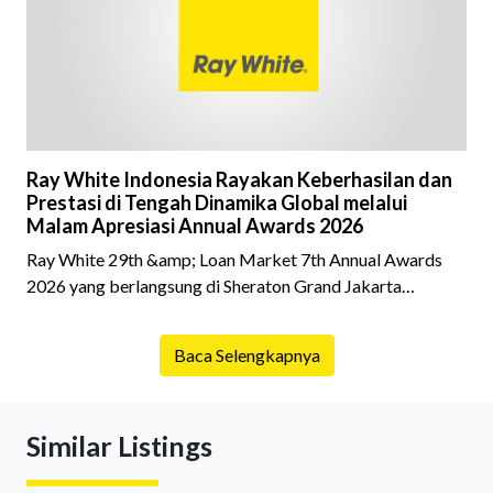
latar belakang sebuah properti mulai dari status
kepemilikan hingga riwaya
Ray White Indonesia Rayakan Keberhasilan dan
Prestasi di Tengah Dinamika Global melalui
Malam Apresiasi Annual Awards 2026
Ray White 29th &amp; Loan Market 7th Annual Awards
2026 yang berlangsung di Sheraton Grand Jakarta
Gandaria City pada 10 April 2026 sukses menjadi momen
istimewa bagi para pelaku industri properti dan keuangan.
Baca Selengkapnya
Lebih dari 400 marketing executives dan principals
berkumpul untuk merayakan pencapaian atas kerja keras
mereka sepanjang tahun. Dengan tema "Rio Carnival" yang
Similar Listings
menghidupkan suasana, acara ini dihadiri oleh Country
Director Ray White Indon