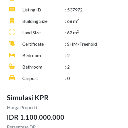
Listing ID
: 537972
2
Building Size
: 68 m
2
Land Size
: 62 m
Certificate
: SHM/Freehold
Bedroom
: 2
Bathroom
: 2
Carport
: 0
Simulasi KPR
Harga Properti
IDR 1.100.000.000
Persentase DP