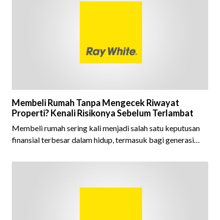
tahun berturut-turut, sebuah bukti nyata atas konsistensi,
kepercayaan masyarakat, dan kualitas layanan yang terus
dijaga oleh seluruh jaringan Ray White Indonesia. Top
Brand Award m
Membeli Rumah Tanpa Mengecek Riwayat
Properti? Kenali Risikonya Sebelum Terlambat
Membeli rumah sering kali menjadi salah satu keputusan
finansial terbesar dalam hidup, termasuk bagi generasi
Milenial dan Gen Z yang kini mulai aktif merencanakan
kepemilikan hunian maupun investasi properti. Namun
dalam prosesnya, tidak sedikit calon pembeli yang terlalu
fokus pada harga atau lokasi tanpa memperhatikan
riwayat properti yang akan dibeli. Padahal, memahami
latar belakang sebuah properti mulai dari status