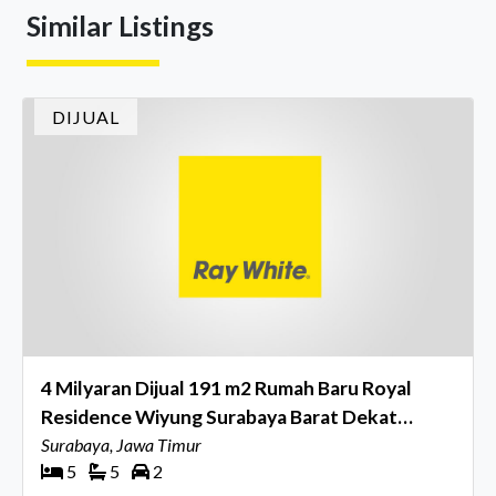
Similar Listings
menghidupkan suasana, acara ini dihadiri oleh Country
Director Ray White Indon
DIJUAL
4 Milyaran Dijual 191 m2 Rumah Baru Royal
Residence Wiyung Surabaya Barat Dekat
Citraland, Wisata Bukit Mas, Pakuwon Mall
Surabaya, Jawa Timur
5
5
2