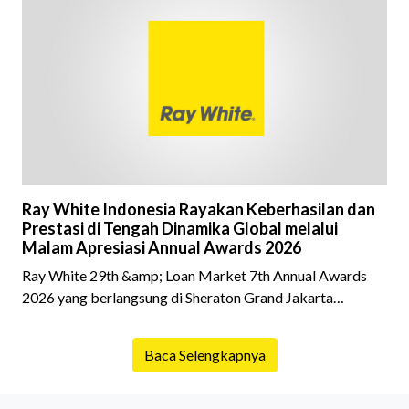
fokus pada harga atau lokasi tanpa memperhatikan
riwayat properti yang akan dibeli. Padahal, memahami
latar belakang sebuah properti mulai dari status
kepemilikan hingga riwaya
Ray White Indonesia Rayakan Keberhasilan dan
Prestasi di Tengah Dinamika Global melalui
Malam Apresiasi Annual Awards 2026
Ray White 29th &amp; Loan Market 7th Annual Awards
2026 yang berlangsung di Sheraton Grand Jakarta
Gandaria City pada 10 April 2026 sukses menjadi momen
istimewa bagi para pelaku industri properti dan keuangan.
Baca Selengkapnya
Lebih dari 400 marketing executives dan principals
berkumpul untuk merayakan pencapaian atas kerja keras
mereka sepanjang tahun. Dengan tema "Rio Carnival" yang