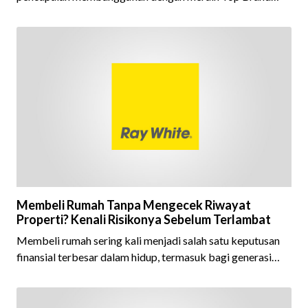
Award 2026 dalam kategori Property Agent. Penghargaan
ini menjadi semakin istimewa karena Ray White Indonesia
berhasil mempertahankan pencapaian tersebut selama 15
tahun berturut-turut, sebuah bukti nyata atas konsistensi,
kepercayaan masyarakat, dan kualitas layanan yang terus
dijaga oleh seluruh jaringan Ray White Indonesia. Top
Brand Award m
Membeli Rumah Tanpa Mengecek Riwayat
Properti? Kenali Risikonya Sebelum Terlambat
Membeli rumah sering kali menjadi salah satu keputusan
finansial terbesar dalam hidup, termasuk bagi generasi
Milenial dan Gen Z yang kini mulai aktif merencanakan
kepemilikan hunian maupun investasi properti. Namun
dalam prosesnya, tidak sedikit calon pembeli yang terlalu