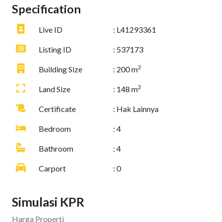
Specification
Live ID
: L41293361
Listing ID
: 537173
2
Building Size
: 200 m
2
Land Size
: 148 m
Certificate
: Hak Lainnya
Bedroom
: 4
Bathroom
: 4
Carport
: 0
Simulasi KPR
Harga Properti