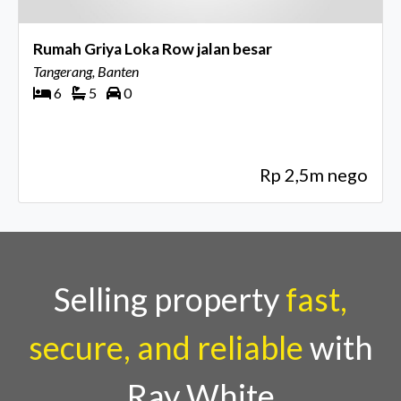
Rumah Griya Loka Row jalan besar
Tangerang, Banten
6
5
0
Rp 2,5m nego
Selling property
fast,
secure, and reliable
with
Ray White