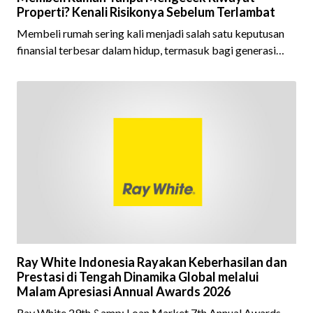
Properti? Kenali Risikonya Sebelum Terlambat
Membeli rumah sering kali menjadi salah satu keputusan
finansial terbesar dalam hidup, termasuk bagi generasi
Milenial dan Gen Z yang kini mulai aktif merencanakan
kepemilikan hunian maupun investasi properti. Namun
dalam prosesnya, tidak sedikit calon pembeli yang terlalu
fokus pada harga atau lokasi tanpa memperhatikan
riwayat properti yang akan dibeli. Padahal, memahami
latar belakang sebuah properti mulai dari status
kepemilikan hingga riwaya
Ray White Indonesia Rayakan Keberhasilan dan
Prestasi di Tengah Dinamika Global melalui
Malam Apresiasi Annual Awards 2026
Ray White 29th &amp; Loan Market 7th Annual Awards