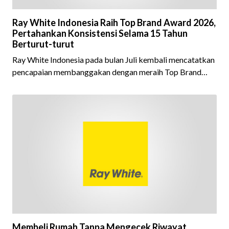
Ray White Indonesia Raih Top Brand Award 2026,
Pertahankan Konsistensi Selama 15 Tahun
Berturut-turut
Ray White Indonesia pada bulan Juli kembali mencatatkan
pencapaian membanggakan dengan meraih Top Brand
Award 2026 dalam kategori Property Agent. Penghargaan
ini menjadi semakin istimewa karena Ray White Indonesia
berhasil mempertahankan pencapaian tersebut selama 15
tahun berturut-turut, sebuah bukti nyata atas konsistensi,
kepercayaan masyarakat, dan kualitas layanan yang terus
dijaga oleh seluruh jaringan Ray White Indonesia. Top
Brand Award m
Membeli Rumah Tanpa Mengecek Riwayat