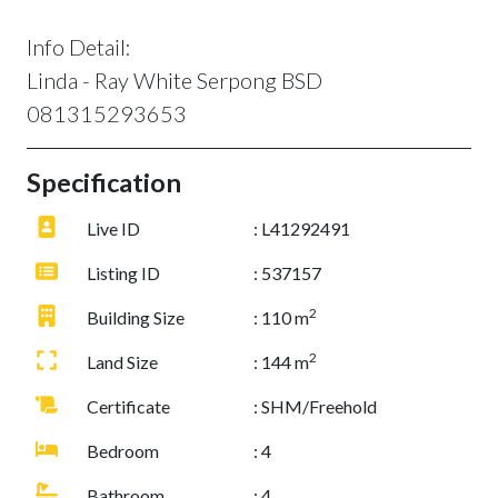
Info Detail:
Linda - Ray White Serpong BSD
081315293653
Specification
Live ID
: L41292491
Listing ID
: 537157
2
Building Size
: 110 m
2
Land Size
: 144 m
Certificate
: SHM/Freehold
Bedroom
: 4
Bathroom
: 4