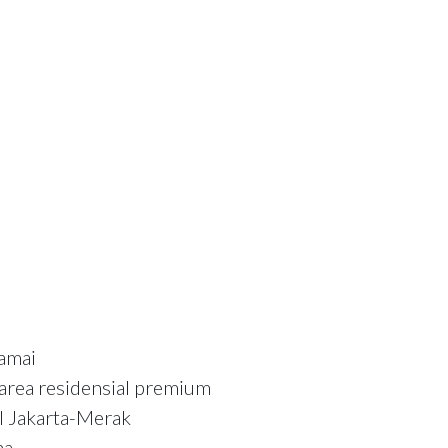
ramai
 area residensial premium
l Jakarta-Merak
ha