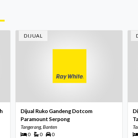
lokasi tanpa memperhatikan riwayat properti
me
yang akan dibeli. Padahal, memahami latar
me
ruh
belakang sebuah properti mulai dari status
Ca
kepemilikan hingga riwaya
in
DIJUAL
In
ah
Dijual Ruko Gandeng Dotcom
Di
Paramount Serpong
T
Tangerang, Banten
Ta
0
0
0