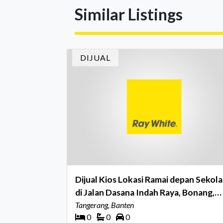
berturut-turut, sebuah bukti nyata atas
Similar Listings
konsistensi, kepercayaan masyarakat, dan
kualitas layanan yang terus dijaga oleh selu
jaringan Ray White Indonesia. Top Brand
Award m
DIJUAL
Dijual Kios Lokasi Ramai depan Sekol
di Jalan Dasana Indah Raya, Bonang,
Tangerang
Tangerang, Banten
0
0
0