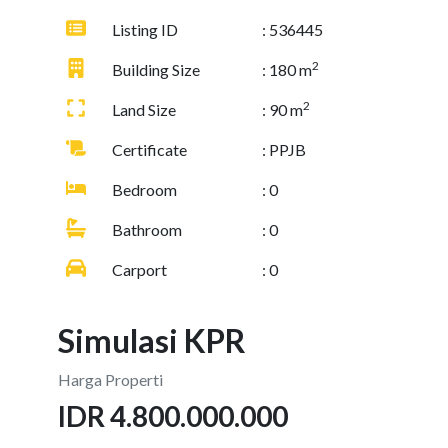
Listing ID
: 536445
2
Building Size
: 180 m
2
Land Size
: 90 m
Certificate
: PPJB
Bedroom
: 0
Bathroom
: 0
Carport
: 0
Simulasi KPR
Harga Properti
IDR 4.800.000.000