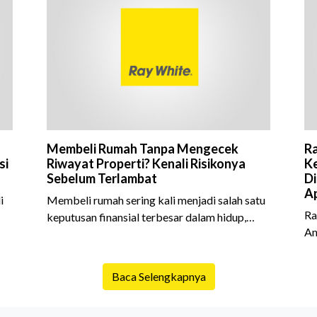
Membeli Rumah Tanpa Mengecek
Ra
si
Riwayat Properti? Kenali Risikonya
Ke
Sebelum Terlambat
Di
Ap
i
Membeli rumah sering kali menjadi salah satu
Ra
keputusan finansial terbesar dalam hidup,
An
am
termasuk bagi generasi Milenial dan Gen Z
Sh
yang kini mulai aktif merencanakan
10
e
kepemilikan hunian maupun investasi properti.
Baca Selengkapnya
is
Namun dalam prosesnya, tidak sedikit calon
da
pembeli yang terlalu fokus pada harga atau
ex