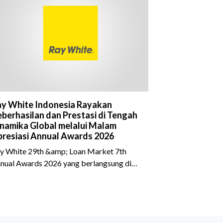
y White Indonesia Rayakan
berhasilan dan Prestasi di Tengah
namika Global melalui Malam
resiasi Annual Awards 2026
y White 29th &amp; Loan Market 7th
nual Awards 2026 yang berlangsung di
eraton Grand Jakarta Gandaria City pada
 April 2026 sukses menjadi momen
timewa bagi para pelaku industri properti
n keuangan. Lebih dari 400 marketing
ecutives dan principals berkumpul untuk