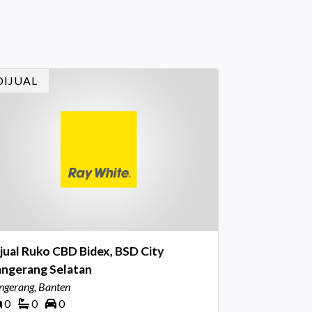
rayakan pencapaian atas kerja keras
reka sepanjang tahun. Dengan tema "Rio
rnival" yang menghidupkan suasana, acara
i dihadiri oleh Country Director Ray White
DIJUAL
don
jual Ruko CBD Bidex, BSD City
angerang Selatan
ngerang, Banten
0
0
0