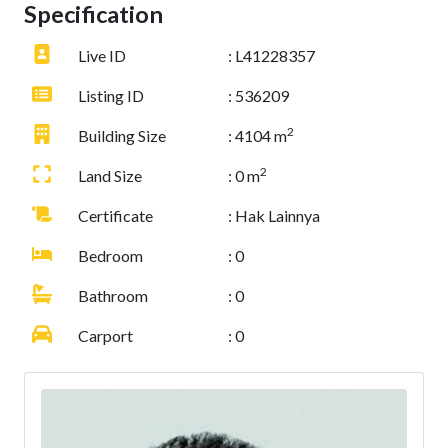
Specification
Live ID
: L41228357
Listing ID
: 536209
2
Building Size
: 4104 m
2
Land Size
: 0 m
Certificate
: Hak Lainnya
Bedroom
: 0
Bathroom
: 0
Carport
: 0