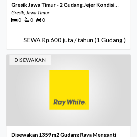
Gresik Jawa Timur - 2 Gudang Jejer Kondisi
Baru - Nol Jalan Raya - Ada Ruang Kantor -
Gresik, Jawa Timur
0
0
0
Halaman Luas - Akses Kontainer 40 Feet
SEWA Rp.600 juta / tahun (1 Gudang )
DISEWAKAN
Disewakan 1359 m2 Gudang Raya Menganti