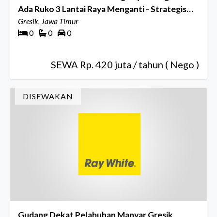
Ada Ruko 3 Lantai Raya Menganti - Strategis
Hadap Nol Jalan Raya Komersial Area Cocok
Gresik, Jawa Timur
0
0
0
Buat Segala Usaha - Parkiran Mobil Luas Masuk
10-12 Mobil - Depan Greenland
SEWA Rp. 420 juta / tahun ( Nego )
DISEWAKAN
Gudang Dekat Pelabuhan Manyar Gresik