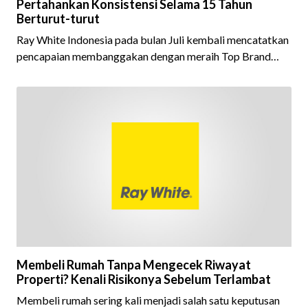
Pertahankan Konsistensi Selama 15 Tahun
Berturut-turut
Ray White Indonesia pada bulan Juli kembali mencatatkan
pencapaian membanggakan dengan meraih Top Brand
Award 2026 dalam kategori Property Agent. Penghargaan
ini menjadi semakin istimewa karena Ray White Indonesia
berhasil mempertahankan pencapaian tersebut selama 15
tahun berturut-turut, sebuah bukti nyata atas konsistensi,
kepercayaan masyarakat, dan kualitas layanan yang terus
dijaga oleh seluruh jaringan Ray White Indonesia. Top
Brand Award m
Membeli Rumah Tanpa Mengecek Riwayat
Properti? Kenali Risikonya Sebelum Terlambat
Membeli rumah sering kali menjadi salah satu keputusan