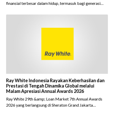
finansial terbesar dalam hidup, termasuk bagi generasi
Milenial dan Gen Z yang kini mulai aktif merencanakan
kepemilikan hunian maupun investasi properti. Namun
dalam prosesnya, tidak sedikit calon pembeli yang terlalu
fokus pada harga atau lokasi tanpa memperhatikan
riwayat properti yang akan dibeli. Padahal, memahami
latar belakang sebuah properti mulai dari status
kepemilikan hingga riwaya
Ray White Indonesia Rayakan Keberhasilan dan
Prestasi di Tengah Dinamika Global melalui
Malam Apresiasi Annual Awards 2026
Ray White 29th &amp; Loan Market 7th Annual Awards
2026 yang berlangsung di Sheraton Grand Jakarta
Gandaria City pada 10 April 2026 sukses menjadi momen