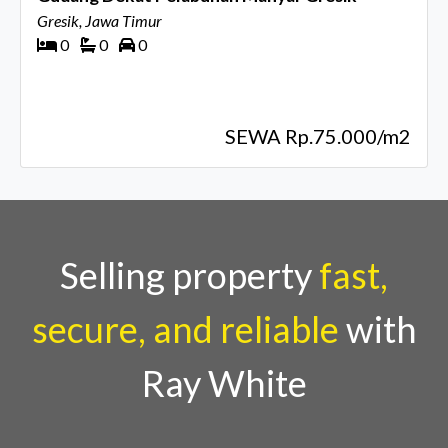
Gresik, Jawa Timur
0
0
0
SEWA Rp.75.000/m2
Selling property
fast,
secure, and reliable
with
Ray White