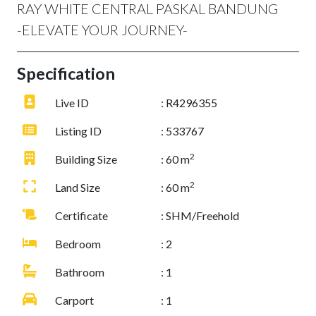
RAY WHITE CENTRAL PASKAL BANDUNG
-ELEVATE YOUR JOURNEY-
Specification
Live ID
: R4296355
Listing ID
: 533767
2
Building Size
: 60 m
2
Land Size
: 60 m
Certificate
: SHM/Freehold
Bedroom
: 2
Bathroom
: 1
Carport
: 1