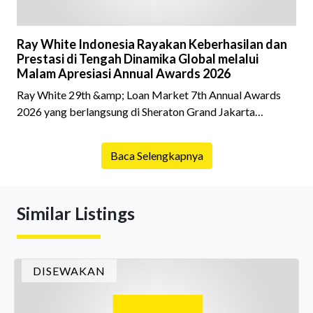
Ray White Indonesia Rayakan Keberhasilan dan
Prestasi di Tengah Dinamika Global melalui
Malam Apresiasi Annual Awards 2026
Ray White 29th &amp; Loan Market 7th Annual Awards
2026 yang berlangsung di Sheraton Grand Jakarta
Gandaria City pada 10 April 2026 sukses menjadi momen
istimewa bagi para pelaku industri properti dan keuangan.
Baca Selengkapnya
Lebih dari 400 marketing executives dan principals
berkumpul untuk merayakan pencapaian atas kerja keras
mereka sepanjang tahun. Dengan tema "Rio Carnival" yang
Similar Listings
menghidupkan suasana, acara ini dihadiri oleh Country
Director Ray White Indon
DISEWAKAN