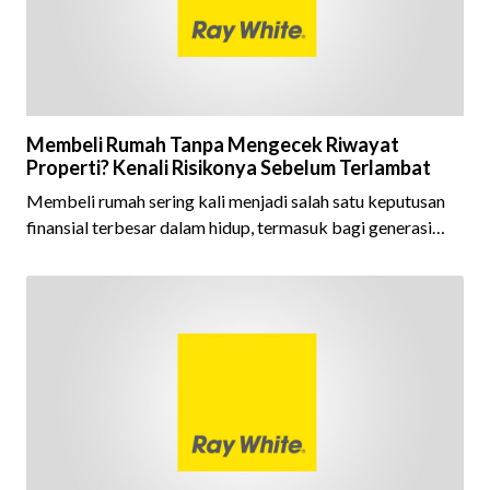
Membeli Rumah Tanpa Mengecek Riwayat
Properti? Kenali Risikonya Sebelum Terlambat
Membeli rumah sering kali menjadi salah satu keputusan
finansial terbesar dalam hidup, termasuk bagi generasi
Milenial dan Gen Z yang kini mulai aktif merencanakan
kepemilikan hunian maupun investasi properti. Namun
dalam prosesnya, tidak sedikit calon pembeli yang terlalu
fokus pada harga atau lokasi tanpa memperhatikan
riwayat properti yang akan dibeli. Padahal, memahami
latar belakang sebuah properti mulai dari status
kepemilikan hingga riwaya