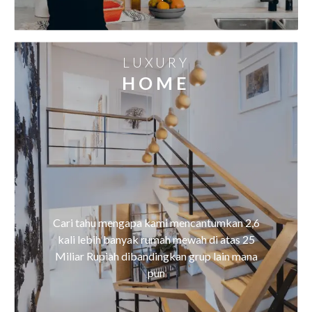
LUXURY
HOME
Cari tahu mengapa kami mencantumkan 2,6
kali lebih banyak rumah mewah di atas 25
Miliar Rupiah dibandingkan grup lain mana
pun