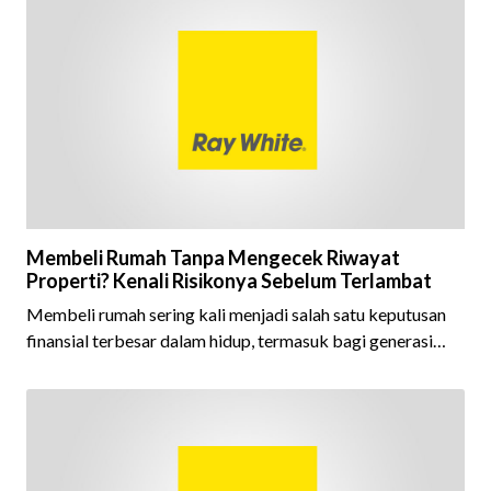
berhasil mempertahankan pencapaian tersebut selama 15
tahun berturut-turut, sebuah bukti nyata atas konsistensi,
kepercayaan masyarakat, dan kualitas layanan yang terus
dijaga oleh seluruh jaringan Ray White Indonesia. Top
Brand Award m
Membeli Rumah Tanpa Mengecek Riwayat
Properti? Kenali Risikonya Sebelum Terlambat
Membeli rumah sering kali menjadi salah satu keputusan
finansial terbesar dalam hidup, termasuk bagi generasi
Milenial dan Gen Z yang kini mulai aktif merencanakan
kepemilikan hunian maupun investasi properti. Namun
dalam prosesnya, tidak sedikit calon pembeli yang terlalu
fokus pada harga atau lokasi tanpa memperhatikan
riwayat properti yang akan dibeli. Padahal, memahami