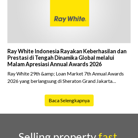
latar belakang sebuah properti mulai dari status
kepemilikan hingga riwaya
Ray White Indonesia Rayakan Keberhasilan dan
Prestasi di Tengah Dinamika Global melalui
Malam Apresiasi Annual Awards 2026
Ray White 29th &amp; Loan Market 7th Annual Awards
2026 yang berlangsung di Sheraton Grand Jakarta
Gandaria City pada 10 April 2026 sukses menjadi momen
istimewa bagi para pelaku industri properti dan keuangan.
Baca Selengkapnya
Lebih dari 400 marketing executives dan principals
berkumpul untuk merayakan pencapaian atas kerja keras
mereka sepanjang tahun. Dengan tema "Rio Carnival" yang
menghidupkan suasana, acara ini dihadiri oleh Country
Director Ray White Indon
Selling property
fast,