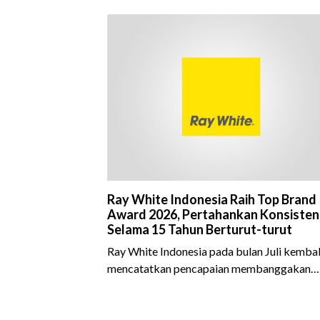
Ray White Indonesia Raih Top Brand
Award 2026, Pertahankan Konsisten
Selama 15 Tahun Berturut-turut
Ray White Indonesia pada bulan Juli kembal
mencatatkan pencapaian membanggakan
dengan meraih Top Brand Award 2026 dal
kategori Property Agent. Penghargaan ini
menjadi semakin istimewa karena Ray Whit