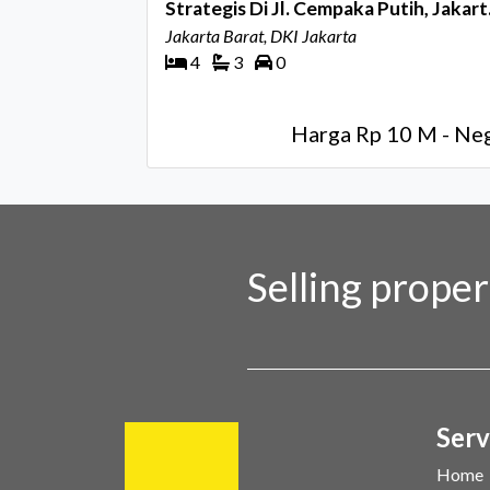
Strategis Di Jl. Cempaka Putih, Jakart
Pusat
Jakarta Barat, DKI Jakarta
4
3
0
Harga Rp 10 M - Ne
Selling prope
Serv
Home