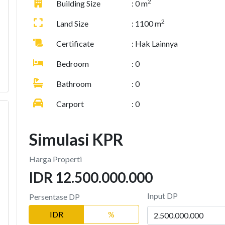
2
Building Size
: 0 m
2
Land Size
: 1100 m
Certificate
: Hak Lainnya
Bedroom
: 0
Bathroom
: 0
Carport
: 0
Simulasi KPR
Harga Properti
IDR 12.500.000.000
Input DP
Persentase DP
IDR
%