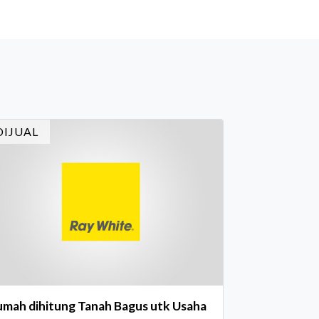
timewa bagi para pelaku industri properti
n keuangan. Lebih dari 400 marketing
ecutives dan principals berkumpul untuk
rayakan pencapaian atas kerja keras
reka sepanjang tahun. Dengan tema "Rio
rnival" yang menghidupkan suasana, acara
i dihadiri oleh Country Director Ray White
DIJUAL
don
umah dihitung Tanah Bagus utk Usaha