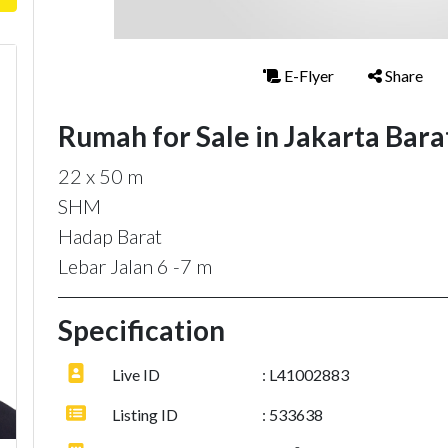
E-Flyer
Share
Rumah for Sale in Jakarta Bara
22 x 50 m
SHM
Hadap Barat
Lebar Jalan 6 -7 m
Specification
Live ID
: L41002883
Listing ID
: 533638