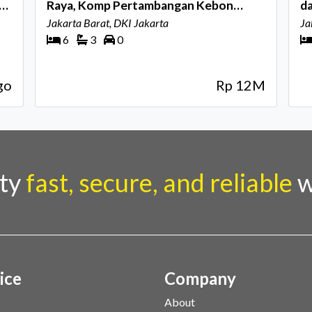
a
Raya, Komp Pertambangan Kebon
da
Jeruk
Jakarta Barat, DKI Jakarta
Pe
Ja
6
3
0
go
Rp 12M
rty
fast, secure, and reliable
w
ice
Company
About