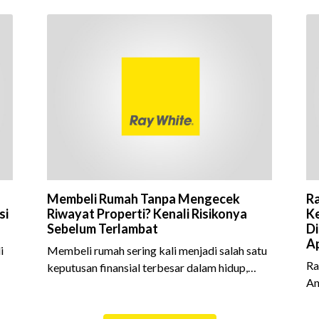
Membeli Rumah Tanpa Mengecek
Ra
si
Riwayat Properti? Kenali Risikonya
Ke
Sebelum Terlambat
Di
Ap
i
Membeli rumah sering kali menjadi salah satu
Ra
keputusan finansial terbesar dalam hidup,
An
am
termasuk bagi generasi Milenial dan Gen Z
Sh
yang kini mulai aktif merencanakan
10
e
kepemilikan hunian maupun investasi properti.