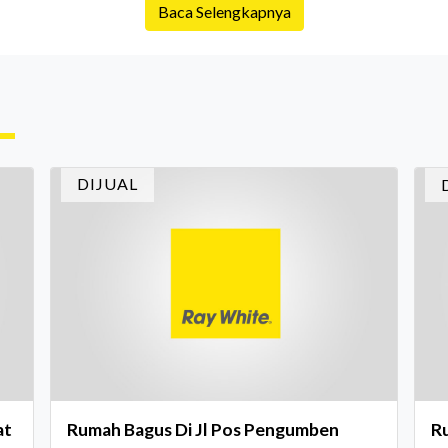
Baca Selengkapnya
is
Namun dalam prosesnya, tidak sedikit calon
da
pembeli yang terlalu fokus pada harga atau
ex
lokasi tanpa memperhatikan riwayat properti
me
yang akan dibeli. Padahal, memahami latar
me
ruh
belakang sebuah properti mulai dari status
Ca
kepemilikan hingga riwaya
in
DIJUAL
In
at
Rumah Bagus Di Jl Pos Pengumben
R