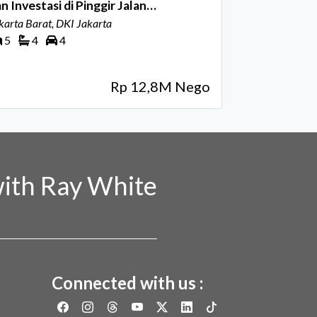
n Investasi di Pinggir Jalan
rcetakan Raya, Jakarta Pusat
karta Barat, DKI Jakarta
5
4
4
Rp 12,8M Nego
ith Ray White
Connected with us :