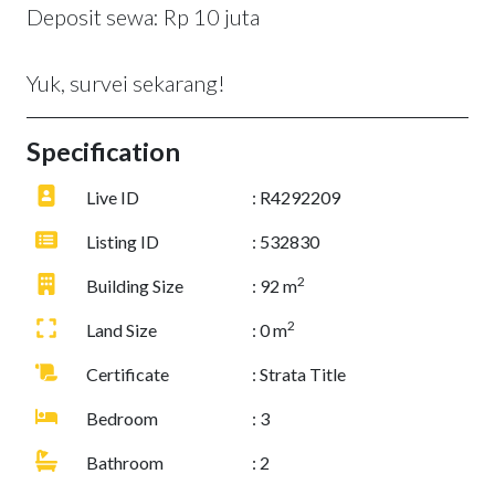
Deposit sewa: Rp 10 juta
Yuk, survei sekarang!
Specification
Live ID
: R4292209
Listing ID
: 532830
2
Building Size
: 92 m
2
Land Size
: 0 m
Certificate
: Strata Title
Bedroom
: 3
Bathroom
: 2