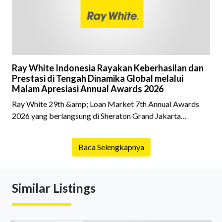
kepemilikan hingga riwaya
Ray White Indonesia Rayakan Keberhasilan dan
Prestasi di Tengah Dinamika Global melalui
Malam Apresiasi Annual Awards 2026
Ray White 29th &amp; Loan Market 7th Annual Awards
2026 yang berlangsung di Sheraton Grand Jakarta
Gandaria City pada 10 April 2026 sukses menjadi momen
istimewa bagi para pelaku industri properti dan keuangan.
Baca Selengkapnya
Lebih dari 400 marketing executives dan principals
berkumpul untuk merayakan pencapaian atas kerja keras
mereka sepanjang tahun. Dengan tema "Rio Carnival" yang
Similar Listings
menghidupkan suasana, acara ini dihadiri oleh Country
Director Ray White Indon