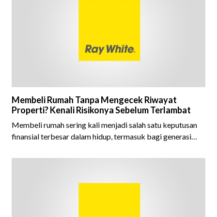
kepercayaan masyarakat, dan kualitas layanan yang terus
dijaga oleh seluruh jaringan Ray White Indonesia. Top
Brand Award m
Membeli Rumah Tanpa Mengecek Riwayat
Properti? Kenali Risikonya Sebelum Terlambat
Membeli rumah sering kali menjadi salah satu keputusan
finansial terbesar dalam hidup, termasuk bagi generasi
Milenial dan Gen Z yang kini mulai aktif merencanakan
kepemilikan hunian maupun investasi properti. Namun
dalam prosesnya, tidak sedikit calon pembeli yang terlalu
fokus pada harga atau lokasi tanpa memperhatikan
riwayat properti yang akan dibeli. Padahal, memahami
latar belakang sebuah properti mulai dari status