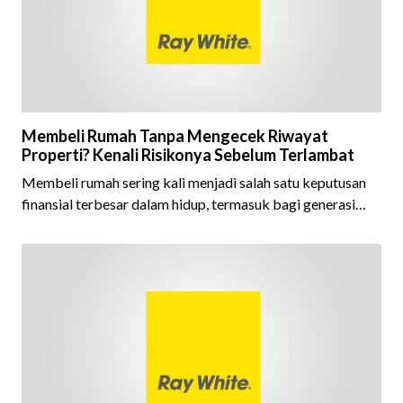
Brand Award m
Membeli Rumah Tanpa Mengecek Riwayat
Properti? Kenali Risikonya Sebelum Terlambat
Membeli rumah sering kali menjadi salah satu keputusan
finansial terbesar dalam hidup, termasuk bagi generasi
Milenial dan Gen Z yang kini mulai aktif merencanakan
kepemilikan hunian maupun investasi properti. Namun
dalam prosesnya, tidak sedikit calon pembeli yang terlalu
fokus pada harga atau lokasi tanpa memperhatikan
riwayat properti yang akan dibeli. Padahal, memahami
latar belakang sebuah properti mulai dari status
kepemilikan hingga riwaya