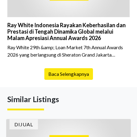
Ray White Indonesia Rayakan Keberhasilan dan
Prestasi di Tengah Dinamika Global melalui
Malam Apresiasi Annual Awards 2026
Ray White 29th &amp; Loan Market 7th Annual Awards
2026 yang berlangsung di Sheraton Grand Jakarta
Gandaria City pada 10 April 2026 sukses menjadi momen
istimewa bagi para pelaku industri properti dan keuangan.
Baca Selengkapnya
Lebih dari 400 marketing executives dan principals
berkumpul untuk merayakan pencapaian atas kerja keras
mereka sepanjang tahun. Dengan tema "Rio Carnival" yang
Similar Listings
menghidupkan suasana, acara ini dihadiri oleh Country
Director Ray White Indon
DIJUAL