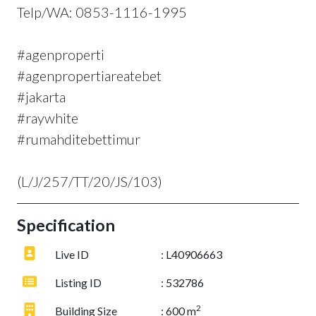
Telp/WA: 0853-1116-1995
#agenproperti
#agenpropertiareatebet
#jakarta
#raywhite
#rumahditebettimur
(L/J/257/TT/20/JS/103)
Specification
Live ID
: L40906663
Listing ID
: 532786
2
Building Size
: 600 m