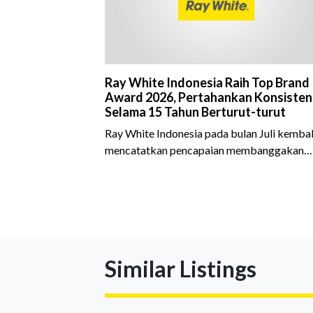
Ray White Indonesia Raih Top Brand
Award 2026, Pertahankan Konsisten
Selama 15 Tahun Berturut-turut
Ray White Indonesia pada bulan Juli kembal
mencatatkan pencapaian membanggakan
dengan meraih Top Brand Award 2026 dal
kategori Property Agent. Penghargaan ini
menjadi semakin istimewa karena Ray Whit
Indonesia berhasil mempertahankan
pencapaian tersebut selama 15 tahun
berturut-turut, sebuah bukti nyata atas
Similar Listings
konsistensi, kepercayaan masyarakat, dan
kualitas layanan yang terus dijaga oleh selu
jaringan Ray White Indonesia. Top Brand