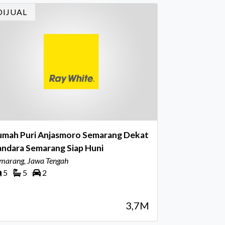
i dihadiri oleh Country Director Ray White
DIJUAL
don
umah Puri Anjasmoro Semarang Dekat
andara Semarang Siap Huni
marang, Jawa Tengah
5
5
2
3,7M