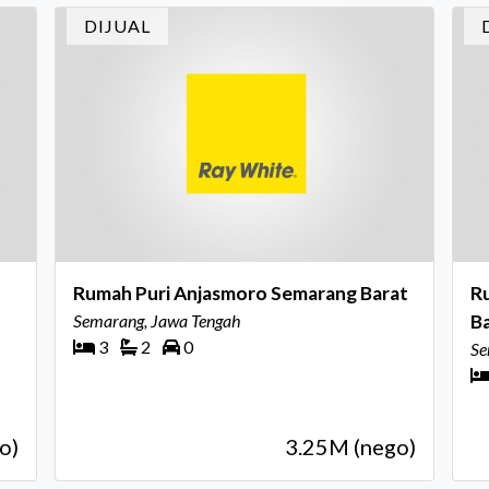
in
DIJUAL
In
Rumah Puri Anjasmoro Semarang Barat
R
Semarang, Jawa Tengah
B
3
2
0
Se
o)
3.25M (nego)