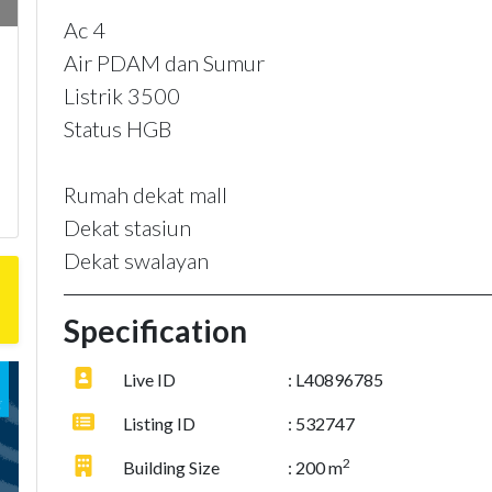
Ac 4
Air PDAM dan Sumur
Listrik 3500
Status HGB
Rumah dekat mall
Dekat stasiun
Dekat swalayan
Specification
Live ID
: L40896785
Listing ID
: 532747
2
Building Size
: 200 m