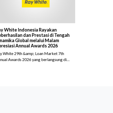
y White Indonesia Rayakan
berhasilan dan Prestasi di Tengah
namika Global melalui Malam
resiasi Annual Awards 2026
y White 29th &amp; Loan Market 7th
nual Awards 2026 yang berlangsung di
eraton Grand Jakarta Gandaria City pada
 April 2026 sukses menjadi momen
timewa bagi para pelaku industri properti
n keuangan. Lebih dari 400 marketing
ecutives dan principals berkumpul untuk
rayakan pencapaian atas kerja keras
reka sepanjang tahun. Dengan tema "Rio
rnival" yang menghidupkan suasana, acara