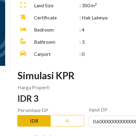
2
Land Size
: 350 m
Certificate
: Hak Lainnya
Bedroom
: 4
Bathroom
: 3
Carport
: 0
Simulasi KPR
Harga Properti
IDR 3
Input DP
Persentase DP
IDR
%