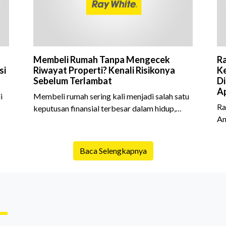
Membeli Rumah Tanpa Mengecek
Ra
si
Riwayat Properti? Kenali Risikonya
Ke
Sebelum Terlambat
Di
Ap
i
Membeli rumah sering kali menjadi salah satu
Ra
keputusan finansial terbesar dalam hidup,
An
am
termasuk bagi generasi Milenial dan Gen Z
Sh
yang kini mulai aktif merencanakan
10
e
kepemilikan hunian maupun investasi properti.
Baca Selengkapnya
is
Namun dalam prosesnya, tidak sedikit calon
da
pembeli yang terlalu fokus pada harga atau
ex
lokasi tanpa memperhatikan riwayat properti
me
yang akan dibeli. Padahal, memahami latar
me
ruh
belakang sebuah properti mulai dari status
Ca
kepemilikan hingga riwaya