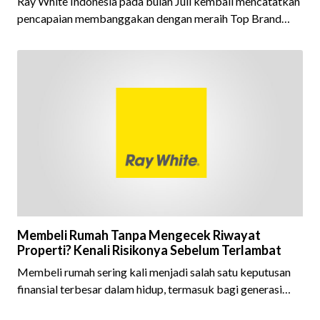
Ray White Indonesia pada bulan Juli kembali mencatatkan
pencapaian membanggakan dengan meraih Top Brand
Award 2026 dalam kategori Property Agent. Penghargaan
ini menjadi semakin istimewa karena Ray White Indonesia
berhasil mempertahankan pencapaian tersebut selama 15
tahun berturut-turut, sebuah bukti nyata atas konsistensi,
kepercayaan masyarakat, dan kualitas layanan yang terus
dijaga oleh seluruh jaringan Ray White Indonesia. Top
Brand Award m
Membeli Rumah Tanpa Mengecek Riwayat
Properti? Kenali Risikonya Sebelum Terlambat
Membeli rumah sering kali menjadi salah satu keputusan
finansial terbesar dalam hidup, termasuk bagi generasi
Milenial dan Gen Z yang kini mulai aktif merencanakan