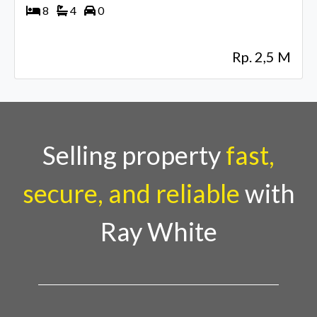
8
4
0
Rp. 2,5 M
Selling property
fast,
secure, and reliable
with
Ray White