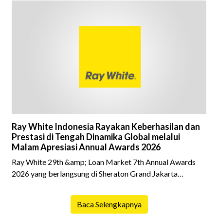
kepemilikan hunian maupun investasi properti. Namun
dalam prosesnya, tidak sedikit calon pembeli yang terlalu
fokus pada harga atau lokasi tanpa memperhatikan
riwayat properti yang akan dibeli. Padahal, memahami
latar belakang sebuah properti mulai dari status
kepemilikan hingga riwaya
Ray White Indonesia Rayakan Keberhasilan dan
Prestasi di Tengah Dinamika Global melalui
Malam Apresiasi Annual Awards 2026
Ray White 29th &amp; Loan Market 7th Annual Awards
2026 yang berlangsung di Sheraton Grand Jakarta
Gandaria City pada 10 April 2026 sukses menjadi momen
istimewa bagi para pelaku industri properti dan keuangan.
Baca Selengkapnya
Lebih dari 400 marketing executives dan principals