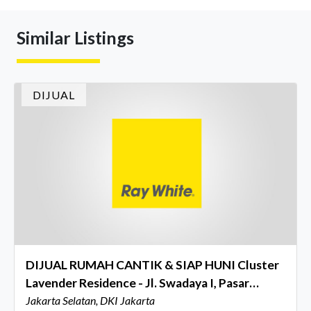
berkumpul untuk merayakan pencapaian atas kerja keras
mereka sepanjang tahun. Dengan tema "Rio Carnival" yang
Similar Listings
menghidupkan suasana, acara ini dihadiri oleh Country
Director Ray White Indon
DIJUAL
DIJUAL RUMAH CANTIK & SIAP HUNI Cluster
Lavender Residence - Jl. Swadaya I, Pasar
Minggu, Jakarta Selatan
Jakarta Selatan, DKI Jakarta