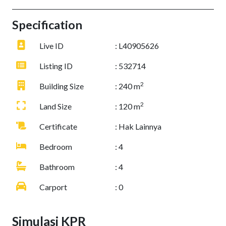
Specification
Live ID
: L40905626
Listing ID
: 532714
2
Building Size
: 240 m
2
Land Size
: 120 m
Certificate
: Hak Lainnya
Bedroom
: 4
Bathroom
: 4
Carport
: 0
Simulasi KPR