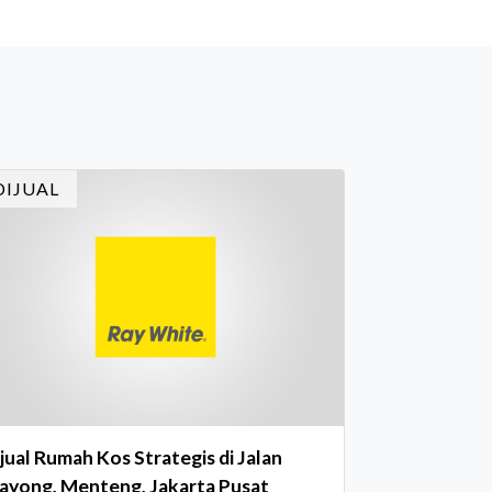
timewa bagi para pelaku industri properti
n keuangan. Lebih dari 400 marketing
ecutives dan principals berkumpul untuk
rayakan pencapaian atas kerja keras
reka sepanjang tahun. Dengan tema "Rio
rnival" yang menghidupkan suasana, acara
i dihadiri oleh Country Director Ray White
DIJUAL
don
jual Rumah Kos Strategis di Jalan
ayong, Menteng, Jakarta Pusat