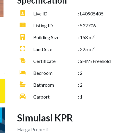
Specification
Live ID
: L40905485
Listing ID
: 532706
2
Building Size
: 158 m
2
Land Size
: 225 m
Certificate
: SHM/Freehold
Bedroom
: 2
Bathroom
: 2
Carport
: 1
Simulasi KPR
Harga Properti