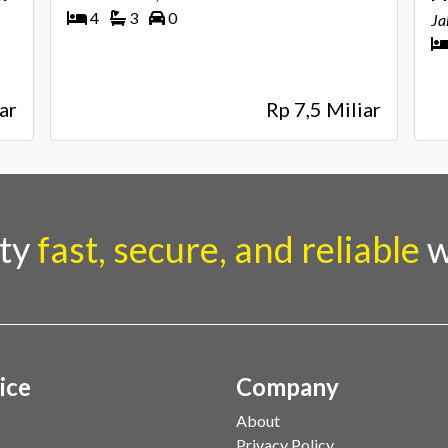
4
3
0
Ja
ar
Rp 7,5 Miliar
rty
fast, secure, and reliable
w
ice
Company
About
Privacy Policy