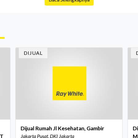
is
Namun dalam prosesnya, tidak sedikit calon
da
pembeli yang terlalu fokus pada harga atau
ex
lokasi tanpa memperhatikan riwayat properti
me
yang akan dibeli. Padahal, memahami latar
me
ruh
belakang sebuah properti mulai dari status
Ca
kepemilikan hingga riwaya
in
DIJUAL
In
Dijual Rumah Jl Kesehatan, Gambir
Di
AT
Jakarta Pusat, DKI Jakarta
M