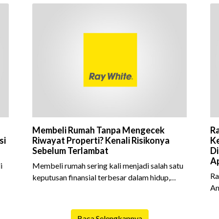
Membeli Rumah Tanpa Mengecek
Ra
si
Riwayat Properti? Kenali Risikonya
Ke
Sebelum Terlambat
Di
Ap
i
Membeli rumah sering kali menjadi salah satu
Ra
keputusan finansial terbesar dalam hidup,
An
am
termasuk bagi generasi Milenial dan Gen Z
Sh
yang kini mulai aktif merencanakan
10
e
kepemilikan hunian maupun investasi properti.
Baca Selengkapnya