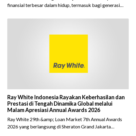
finansial terbesar dalam hidup, termasuk bagi generasi
Milenial dan Gen Z yang kini mulai aktif merencanakan
kepemilikan hunian maupun investasi properti. Namun
dalam prosesnya, tidak sedikit calon pembeli yang terlalu
fokus pada harga atau lokasi tanpa memperhatikan
riwayat properti yang akan dibeli. Padahal, memahami
latar belakang sebuah properti mulai dari status
kepemilikan hingga riwaya
Ray White Indonesia Rayakan Keberhasilan dan
Prestasi di Tengah Dinamika Global melalui
Malam Apresiasi Annual Awards 2026
Ray White 29th &amp; Loan Market 7th Annual Awards
2026 yang berlangsung di Sheraton Grand Jakarta
Gandaria City pada 10 April 2026 sukses menjadi momen