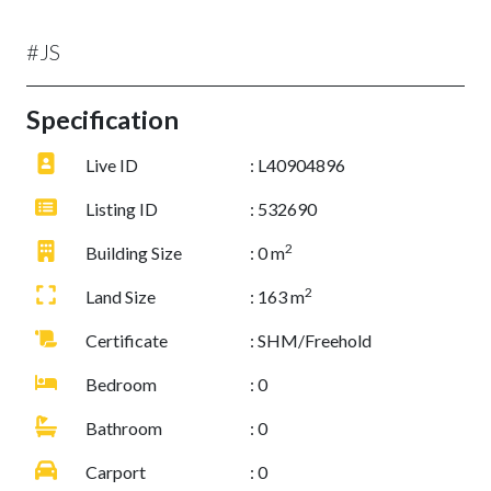
#JS
Specification
Live ID
: L40904896
Listing ID
: 532690
2
Building Size
: 0 m
2
Land Size
: 163 m
Certificate
: SHM/Freehold
Bedroom
: 0
Bathroom
: 0
Carport
: 0