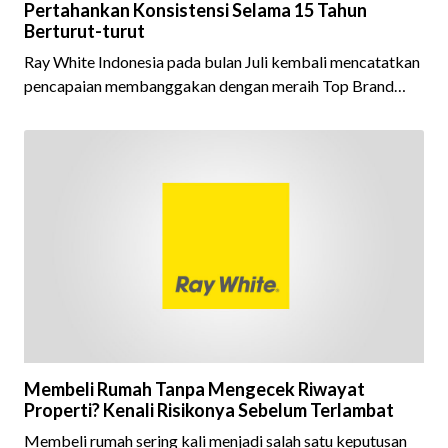
Pertahankan Konsistensi Selama 15 Tahun
Berturut-turut
Ray White Indonesia pada bulan Juli kembali mencatatkan
pencapaian membanggakan dengan meraih Top Brand
Award 2026 dalam kategori Property Agent. Penghargaan
ini menjadi semakin istimewa karena Ray White Indonesia
berhasil mempertahankan pencapaian tersebut selama 15
tahun berturut-turut, sebuah bukti nyata atas konsistensi,
kepercayaan masyarakat, dan kualitas layanan yang terus
dijaga oleh seluruh jaringan Ray White Indonesia. Top
Brand Award m
Membeli Rumah Tanpa Mengecek Riwayat
Properti? Kenali Risikonya Sebelum Terlambat
Membeli rumah sering kali menjadi salah satu keputusan