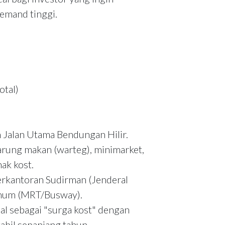
emand tinggi.
otal)
n Jalan Utama Bendungan Hilir.
warung makan (warteg), minimarket,
ak kost.
erkantoran Sudirman (Jenderal
 umum (MRT/Busway).
al sebagai "surga kost" dengan
abil sepanjang tahun.