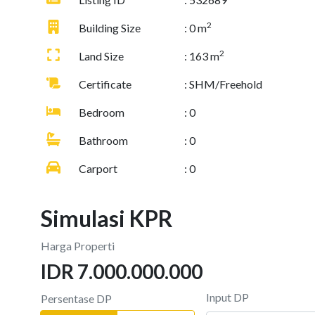
2
Building Size
: 0 m
2
Land Size
: 163 m
Certificate
: SHM/Freehold
Bedroom
: 0
Bathroom
: 0
Carport
: 0
Simulasi KPR
Harga Properti
IDR 7.000.000.000
Input DP
Persentase DP