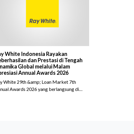
y White Indonesia Rayakan
berhasilan dan Prestasi di Tengah
namika Global melalui Malam
resiasi Annual Awards 2026
y White 29th &amp; Loan Market 7th
nual Awards 2026 yang berlangsung di
eraton Grand Jakarta Gandaria City pada
 April 2026 sukses menjadi momen
timewa bagi para pelaku industri properti
n keuangan. Lebih dari 400 marketing
ecutives dan principals berkumpul untuk
rayakan pencapaian atas kerja keras