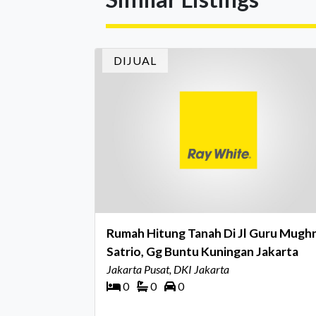
kualitas layanan yang terus dijaga oleh selu
jaringan Ray White Indonesia. Top Brand
Award m
DIJUAL
Rumah Hitung Tanah Di Jl Guru Mughn
Satrio, Gg Buntu Kuningan Jakarta
Jakarta Pusat, DKI Jakarta
0
0
0