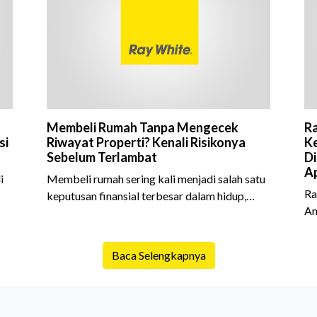
Membeli Rumah Tanpa Mengecek
Ra
si
Riwayat Properti? Kenali Risikonya
Ke
Sebelum Terlambat
Di
Ap
i
Membeli rumah sering kali menjadi salah satu
Ra
keputusan finansial terbesar dalam hidup,
An
am
termasuk bagi generasi Milenial dan Gen Z
Sh
yang kini mulai aktif merencanakan
10
e
kepemilikan hunian maupun investasi properti.
Baca Selengkapnya
is
Namun dalam prosesnya, tidak sedikit calon
da
pembeli yang terlalu fokus pada harga atau
ex
lokasi tanpa memperhatikan riwayat properti
me
yang akan dibeli. Padahal, memahami latar