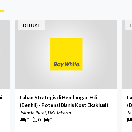
me
ruh
belakang sebuah properti mulai dari status
Ca
kepemilikan hingga riwaya
in
DIJUAL
In
i
Lahan Strategis di Bendungan Hilir
La
(Benhil) - Potensi Bisnis Kost Eksklusif
(B
Jakarta Pusat, DKI Jakarta
Ja
0
0
0