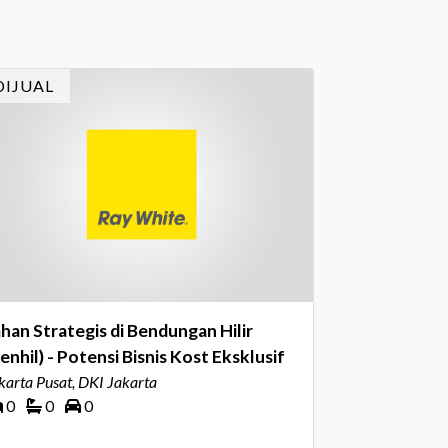
reka sepanjang tahun. Dengan tema "Rio
rnival" yang menghidupkan suasana, acara
i dihadiri oleh Country Director Ray White
DIJUAL
don
han Strategis di Bendungan Hilir
enhil) - Potensi Bisnis Kost Eksklusif
karta Pusat, DKI Jakarta
0
0
0