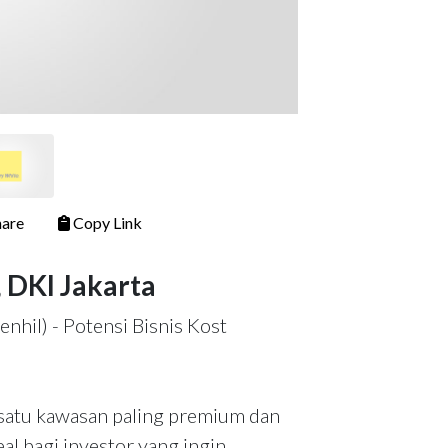
are
Copy Link
, DKI Jakarta
nhil) - Potensi Bisnis Kost
 satu kawasan paling premium dan
eal bagi investor yang ingin