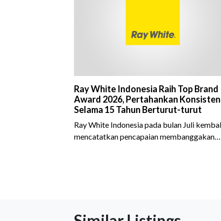
Ray White Indonesia Raih Top Brand
Award 2026, Pertahankan Konsisten
Selama 15 Tahun Berturut-turut
Ray White Indonesia pada bulan Juli kembal
mencatatkan pencapaian membanggakan
dengan meraih Top Brand Award 2026 dal
kategori Property Agent. Penghargaan ini
menjadi semakin istimewa karena Ray Whit
Indonesia berhasil mempertahankan
pencapaian tersebut selama 15 tahun
berturut-turut, sebuah bukti nyata atas
Similar Listings
konsistensi, kepercayaan masyarakat, dan