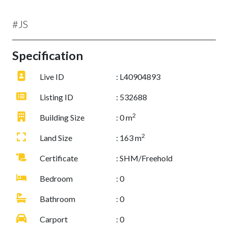
#JS
Specification
Live ID
: L40904893
Listing ID
: 532688
2
Building Size
: 0 m
2
Land Size
: 163 m
Certificate
: SHM/Freehold
Bedroom
: 0
Bathroom
: 0
Carport
: 0