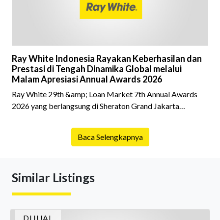
Ray White Indonesia Rayakan Keberhasilan dan
Prestasi di Tengah Dinamika Global melalui
Malam Apresiasi Annual Awards 2026
Ray White 29th &amp; Loan Market 7th Annual Awards
2026 yang berlangsung di Sheraton Grand Jakarta
Gandaria City pada 10 April 2026 sukses menjadi momen
istimewa bagi para pelaku industri properti dan keuangan.
Baca Selengkapnya
Lebih dari 400 marketing executives dan principals
berkumpul untuk merayakan pencapaian atas kerja keras
mereka sepanjang tahun. Dengan tema "Rio Carnival" yang
Similar Listings
menghidupkan suasana, acara ini dihadiri oleh Country
Director Ray White Indon
DIJUAL