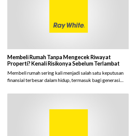
kepercayaan masyarakat, dan kualitas layanan yang terus
dijaga oleh seluruh jaringan Ray White Indonesia. Top
Brand Award m
Membeli Rumah Tanpa Mengecek Riwayat
Properti? Kenali Risikonya Sebelum Terlambat
Membeli rumah sering kali menjadi salah satu keputusan
finansial terbesar dalam hidup, termasuk bagi generasi
Milenial dan Gen Z yang kini mulai aktif merencanakan
kepemilikan hunian maupun investasi properti. Namun
dalam prosesnya, tidak sedikit calon pembeli yang terlalu
fokus pada harga atau lokasi tanpa memperhatikan
riwayat properti yang akan dibeli. Padahal, memahami
latar belakang sebuah properti mulai dari status
kepemilikan hingga riwaya