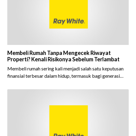
dijaga oleh seluruh jaringan Ray White Indonesia. Top
Brand Award m
Membeli Rumah Tanpa Mengecek Riwayat
Properti? Kenali Risikonya Sebelum Terlambat
Membeli rumah sering kali menjadi salah satu keputusan
finansial terbesar dalam hidup, termasuk bagi generasi
Milenial dan Gen Z yang kini mulai aktif merencanakan
kepemilikan hunian maupun investasi properti. Namun
dalam prosesnya, tidak sedikit calon pembeli yang terlalu
fokus pada harga atau lokasi tanpa memperhatikan
riwayat properti yang akan dibeli. Padahal, memahami
latar belakang sebuah properti mulai dari status
kepemilikan hingga riwaya