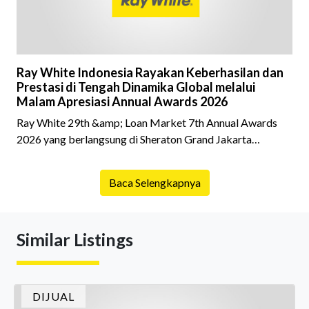
Ray White Indonesia Rayakan Keberhasilan dan
Prestasi di Tengah Dinamika Global melalui
Malam Apresiasi Annual Awards 2026
Ray White 29th &amp; Loan Market 7th Annual Awards
2026 yang berlangsung di Sheraton Grand Jakarta
Gandaria City pada 10 April 2026 sukses menjadi momen
istimewa bagi para pelaku industri properti dan keuangan.
Baca Selengkapnya
Lebih dari 400 marketing executives dan principals
berkumpul untuk merayakan pencapaian atas kerja keras
mereka sepanjang tahun. Dengan tema "Rio Carnival" yang
Similar Listings
menghidupkan suasana, acara ini dihadiri oleh Country
Director Ray White Indon
DIJUAL