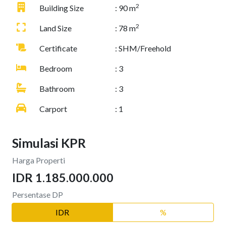
2
Building Size
: 90 m
2
Land Size
: 78 m
Certificate
: SHM/Freehold
Bedroom
: 3
Bathroom
: 3
Carport
: 1
Simulasi KPR
Harga Properti
IDR 1.185.000.000
Persentase DP
IDR
%