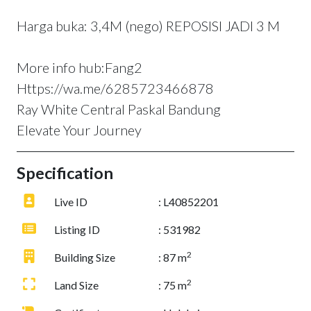
Harga buka: 3,4M (nego) REPOSISI JADI 3 M
More info hub:Fang2
Https://wa.me/6285723466878
Ray White Central Paskal Bandung
Elevate Your Journey
Specification
Live ID
: L40852201
Listing ID
: 531982
2
Building Size
: 87 m
2
Land Size
: 75 m