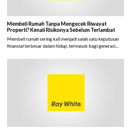
Membeli Rumah Tanpa Mengecek Riwayat
Properti? Kenali Risikonya Sebelum Terlambat
Membeli rumah sering kali menjadi salah satu keputusan
finansial terbesar dalam hidup, termasuk bagi generasi
Milenial dan Gen Z yang kini mulai aktif merencanakan
kepemilikan hunian maupun investasi properti. Namun
dalam prosesnya, tidak sedikit calon pembeli yang terlalu
fokus pada harga atau lokasi tanpa memperhatikan
riwayat properti yang akan dibeli. Padahal, memahami
latar belakang sebuah properti mulai dari status
kepemilikan hingga riwaya