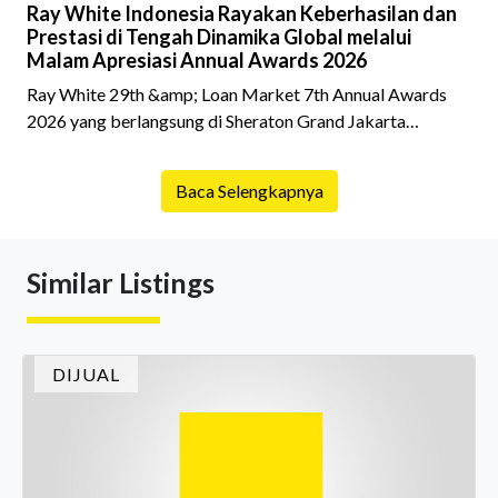
Ray White Indonesia Rayakan Keberhasilan dan
Prestasi di Tengah Dinamika Global melalui
Malam Apresiasi Annual Awards 2026
Ray White 29th &amp; Loan Market 7th Annual Awards
2026 yang berlangsung di Sheraton Grand Jakarta
Gandaria City pada 10 April 2026 sukses menjadi momen
istimewa bagi para pelaku industri properti dan keuangan.
Baca Selengkapnya
Lebih dari 400 marketing executives dan principals
berkumpul untuk merayakan pencapaian atas kerja keras
mereka sepanjang tahun. Dengan tema "Rio Carnival" yang
Similar Listings
menghidupkan suasana, acara ini dihadiri oleh Country
Director Ray White Indon
DIJUAL