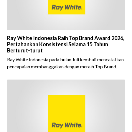
Ray White Indonesia Raih Top Brand Award 2026,
Pertahankan Konsistensi Selama 15 Tahun
Berturut-turut
Ray White Indonesia pada bulan Juli kembali mencatatkan
pencapaian membanggakan dengan meraih Top Brand
Award 2026 dalam kategori Property Agent. Penghargaan
ini menjadi semakin istimewa karena Ray White Indonesia
berhasil mempertahankan pencapaian tersebut selama 15
tahun berturut-turut, sebuah bukti nyata atas konsistensi,
kepercayaan masyarakat, dan kualitas layanan yang terus
dijaga oleh seluruh jaringan Ray White Indonesia. Top
Brand Award m