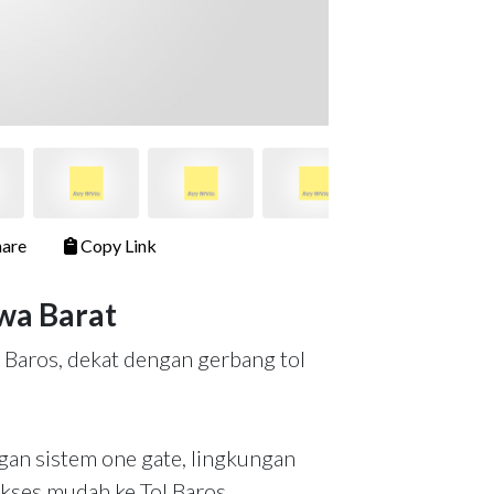
are
Copy Link
wa Barat
 Baros, dekat dengan gerbang tol
an sistem one gate, lingkungan
akses mudah ke Tol Baros.