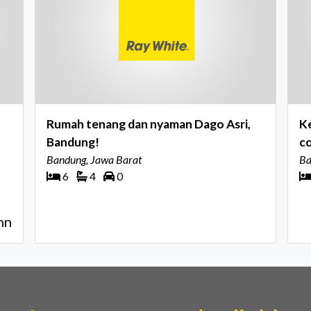
Rumah tenang dan nyaman Dago Asri,
K
Bandung!
c
Bandung, Jawa Barat
D
Ba
6
4
0
hn