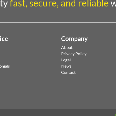
rty
fast, secure, and reliable
w
ice
Company
About
Privacy Policy
Legal
onials
News
y
Contact