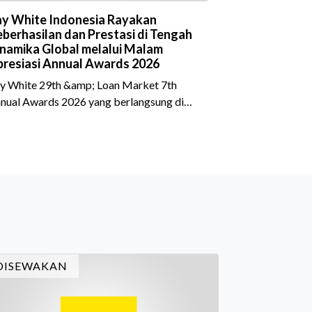
y White Indonesia Rayakan
berhasilan dan Prestasi di Tengah
namika Global melalui Malam
resiasi Annual Awards 2026
y White 29th &amp; Loan Market 7th
nual Awards 2026 yang berlangsung di
eraton Grand Jakarta Gandaria City pada
 April 2026 sukses menjadi momen
timewa bagi para pelaku industri properti
n keuangan. Lebih dari 400 marketing
ecutives dan principals berkumpul untuk
rayakan pencapaian atas kerja keras
reka sepanjang tahun. Dengan tema "Rio
rnival" yang menghidupkan suasana, acara
i dihadiri oleh Country Director Ray White
DISEWAKAN
don