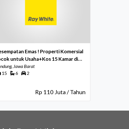
esempatan Emas ! Properti Komersial
ocok untuk Usaha+Kos 15 Kamar di
aerah Terusan Cikutra
ndung, Jawa Barat
15
6
2
Rp 110 Juta / Tahun