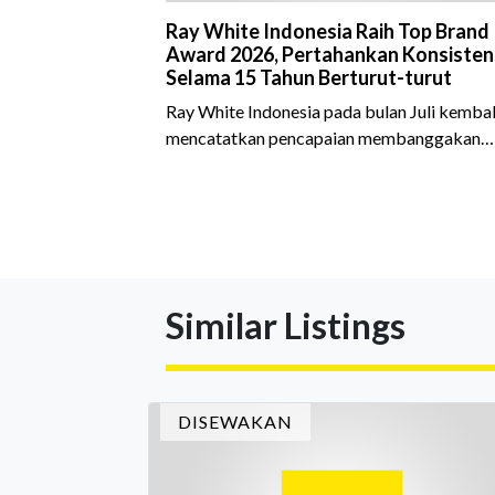
Ray White Indonesia Raih Top Brand
Award 2026, Pertahankan Konsisten
Selama 15 Tahun Berturut-turut
Ray White Indonesia pada bulan Juli kembal
mencatatkan pencapaian membanggakan
dengan meraih Top Brand Award 2026 dal
kategori Property Agent. Penghargaan ini
menjadi semakin istimewa karena Ray Whit
Indonesia berhasil mempertahankan
pencapaian tersebut selama 15 tahun
berturut-turut, sebuah bukti nyata atas
Similar Listings
konsistensi, kepercayaan masyarakat, dan
kualitas layanan yang terus dijaga oleh selu
jaringan Ray White Indonesia. Top Brand
Award m
DISEWAKAN