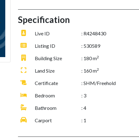
Specification
Live ID
: R4248430
Listing ID
: 530589
2
Building Size
: 180 m
2
Land Size
: 160 m
Certificate
: SHM/Freehold
Bedroom
: 3
Bathroom
: 4
Carport
: 1