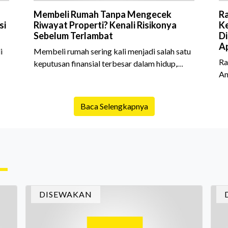
Membeli Rumah Tanpa Mengecek
Ra
si
Riwayat Properti? Kenali Risikonya
Ke
Sebelum Terlambat
Di
Ap
i
Membeli rumah sering kali menjadi salah satu
Ra
keputusan finansial terbesar dalam hidup,
An
am
termasuk bagi generasi Milenial dan Gen Z
Sh
yang kini mulai aktif merencanakan
10
e
kepemilikan hunian maupun investasi properti.
Baca Selengkapnya
is
Namun dalam prosesnya, tidak sedikit calon
da
pembeli yang terlalu fokus pada harga atau
ex
lokasi tanpa memperhatikan riwayat properti
me
yang akan dibeli. Padahal, memahami latar
me
ruh
belakang sebuah properti mulai dari status
Ca
kepemilikan hingga riwaya
in
DISEWAKAN
In