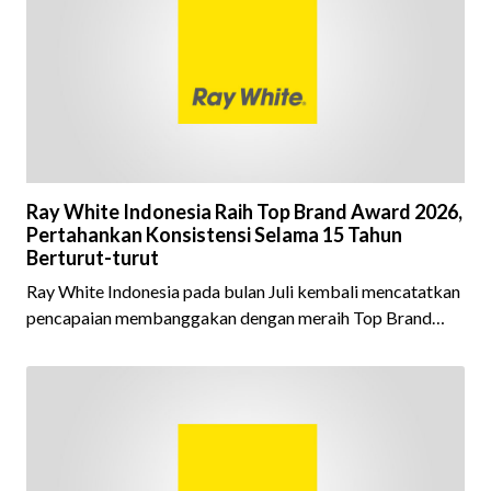
Ray White Indonesia Raih Top Brand Award 2026,
Pertahankan Konsistensi Selama 15 Tahun
Berturut-turut
Ray White Indonesia pada bulan Juli kembali mencatatkan
pencapaian membanggakan dengan meraih Top Brand
Award 2026 dalam kategori Property Agent. Penghargaan
ini menjadi semakin istimewa karena Ray White Indonesia
berhasil mempertahankan pencapaian tersebut selama 15
tahun berturut-turut, sebuah bukti nyata atas konsistensi,
kepercayaan masyarakat, dan kualitas layanan yang terus
dijaga oleh seluruh jaringan Ray White Indonesia. Top