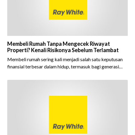
Brand Award m
Membeli Rumah Tanpa Mengecek Riwayat
Properti? Kenali Risikonya Sebelum Terlambat
Membeli rumah sering kali menjadi salah satu keputusan
finansial terbesar dalam hidup, termasuk bagi generasi
Milenial dan Gen Z yang kini mulai aktif merencanakan
kepemilikan hunian maupun investasi properti. Namun
dalam prosesnya, tidak sedikit calon pembeli yang terlalu
fokus pada harga atau lokasi tanpa memperhatikan
riwayat properti yang akan dibeli. Padahal, memahami
latar belakang sebuah properti mulai dari status
kepemilikan hingga riwaya