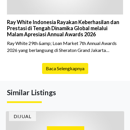
Ray White Indonesia Rayakan Keberhasilan dan
Prestasi di Tengah Dinamika Global melalui
Malam Apresiasi Annual Awards 2026
Ray White 29th &amp; Loan Market 7th Annual Awards
2026 yang berlangsung di Sheraton Grand Jakarta
Gandaria City pada 10 April 2026 sukses menjadi momen
istimewa bagi para pelaku industri properti dan keuangan.
Baca Selengkapnya
Lebih dari 400 marketing executives dan principals
berkumpul untuk merayakan pencapaian atas kerja keras
mereka sepanjang tahun. Dengan tema "Rio Carnival" yang
Similar Listings
menghidupkan suasana, acara ini dihadiri oleh Country
Director Ray White Indon
DIJUAL