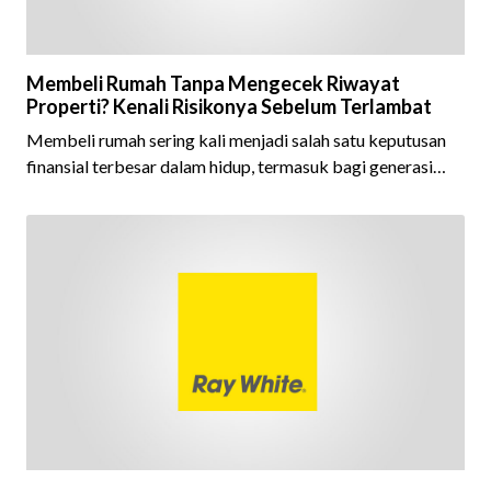
Membeli Rumah Tanpa Mengecek Riwayat
Properti? Kenali Risikonya Sebelum Terlambat
Membeli rumah sering kali menjadi salah satu keputusan
finansial terbesar dalam hidup, termasuk bagi generasi
Milenial dan Gen Z yang kini mulai aktif merencanakan
kepemilikan hunian maupun investasi properti. Namun
dalam prosesnya, tidak sedikit calon pembeli yang terlalu
fokus pada harga atau lokasi tanpa memperhatikan
riwayat properti yang akan dibeli. Padahal, memahami
latar belakang sebuah properti mulai dari status
kepemilikan hingga riwaya