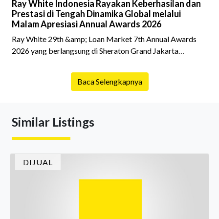
Ray White Indonesia Rayakan Keberhasilan dan
Prestasi di Tengah Dinamika Global melalui
Malam Apresiasi Annual Awards 2026
Ray White 29th &amp; Loan Market 7th Annual Awards
2026 yang berlangsung di Sheraton Grand Jakarta
Gandaria City pada 10 April 2026 sukses menjadi momen
istimewa bagi para pelaku industri properti dan keuangan.
Baca Selengkapnya
Lebih dari 400 marketing executives dan principals
berkumpul untuk merayakan pencapaian atas kerja keras
mereka sepanjang tahun. Dengan tema "Rio Carnival" yang
Similar Listings
menghidupkan suasana, acara ini dihadiri oleh Country
Director Ray White Indon
DIJUAL