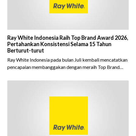
Ray White Indonesia Raih Top Brand Award 2026,
Pertahankan Konsistensi Selama 15 Tahun
Berturut-turut
Ray White Indonesia pada bulan Juli kembali mencatatkan
pencapaian membanggakan dengan meraih Top Brand
Award 2026 dalam kategori Property Agent. Penghargaan
ini menjadi semakin istimewa karena Ray White Indonesia
berhasil mempertahankan pencapaian tersebut selama 15
tahun berturut-turut, sebuah bukti nyata atas konsistensi,
kepercayaan masyarakat, dan kualitas layanan yang terus
dijaga oleh seluruh jaringan Ray White Indonesia. Top
Brand Award m