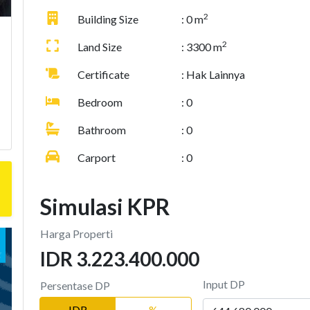
2
Building Size
: 0 m
2
Land Size
: 3300 m
Certificate
: Hak Lainnya
Bedroom
: 0
Bathroom
: 0
Carport
: 0
Simulasi KPR
Harga Properti
IDR 3.223.400.000
Input DP
Persentase DP
IDR
%