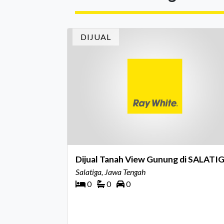
kualitas layanan yang terus dijaga oleh selu
jaringan Ray White Indonesia. Top Brand
Award m
DIJUAL
Dijual Tanah View Gunung di SALATI
Salatiga, Jawa Tengah
0
0
0