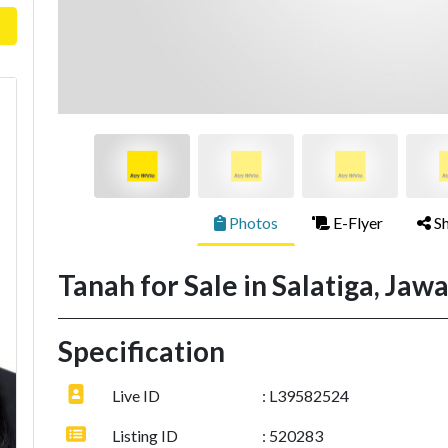
Photos
E-Flyer
Sh
Tanah for Sale in Salatiga, Jaw
Specification
Live ID
: L39582524
Listing ID
: 520283