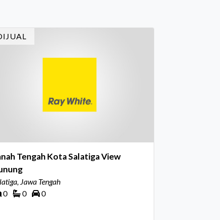
reka sepanjang tahun. Dengan tema "Rio
rnival" yang menghidupkan suasana, acara
i dihadiri oleh Country Director Ray White
DIJUAL
don
nah Tengah Kota Salatiga View
unung
latiga, Jawa Tengah
0
0
0