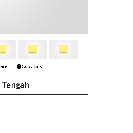
are
Copy Link
a Tengah