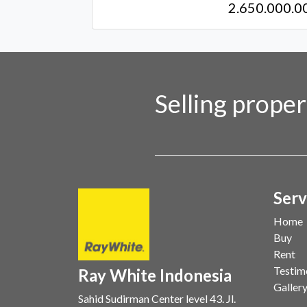
2.650.000.0
Selling prope
Serv
Home
Buy
Rent
Testim
Ray White Indonesia
Galler
Sahid Sudirman Center level 43. Jl.