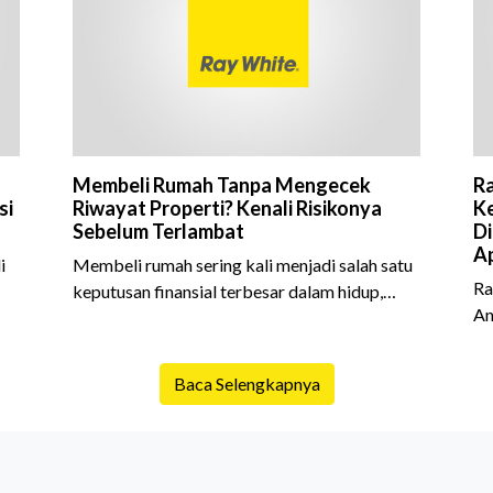
Membeli Rumah Tanpa Mengecek
Ra
si
Riwayat Properti? Kenali Risikonya
Ke
Sebelum Terlambat
Di
Ap
i
Membeli rumah sering kali menjadi salah satu
Ra
keputusan finansial terbesar dalam hidup,
An
am
termasuk bagi generasi Milenial dan Gen Z
Sh
yang kini mulai aktif merencanakan
10
e
kepemilikan hunian maupun investasi properti.
Baca Selengkapnya
is
Namun dalam prosesnya, tidak sedikit calon
da
pembeli yang terlalu fokus pada harga atau
ex
lokasi tanpa memperhatikan riwayat properti
me
yang akan dibeli. Padahal, memahami latar