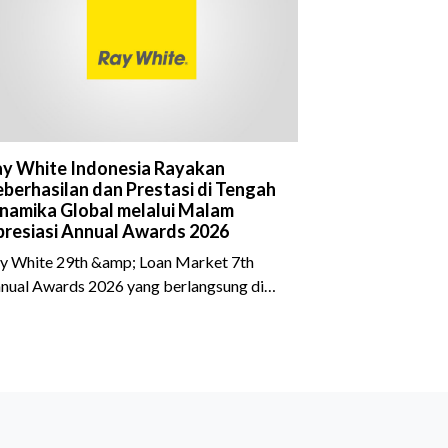
y White Indonesia Rayakan
berhasilan dan Prestasi di Tengah
namika Global melalui Malam
resiasi Annual Awards 2026
y White 29th &amp; Loan Market 7th
nual Awards 2026 yang berlangsung di
eraton Grand Jakarta Gandaria City pada
 April 2026 sukses menjadi momen
timewa bagi para pelaku industri properti
n keuangan. Lebih dari 400 marketing
ecutives dan principals berkumpul untuk
rayakan pencapaian atas kerja keras