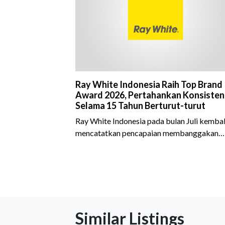
Ray White Indonesia Raih Top Brand
Award 2026, Pertahankan Konsisten
Selama 15 Tahun Berturut-turut
Ray White Indonesia pada bulan Juli kembal
mencatatkan pencapaian membanggakan
dengan meraih Top Brand Award 2026 dal
kategori Property Agent. Penghargaan ini
menjadi semakin istimewa karena Ray Whit
Indonesia berhasil mempertahankan
pencapaian tersebut selama 15 tahun
berturut-turut, sebuah bukti nyata atas
Similar Listings
konsistensi, kepercayaan masyarakat, dan