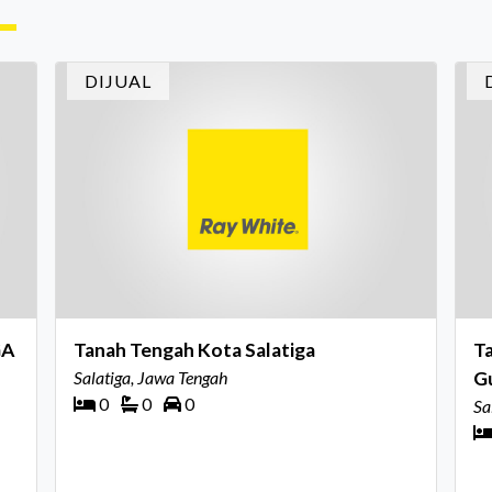
me
ruh
belakang sebuah properti mulai dari status
Ca
kepemilikan hingga riwaya
in
DIJUAL
In
GA
Tanah Tengah Kota Salatiga
Ta
Salatiga, Jawa Tengah
G
0
0
0
Sa