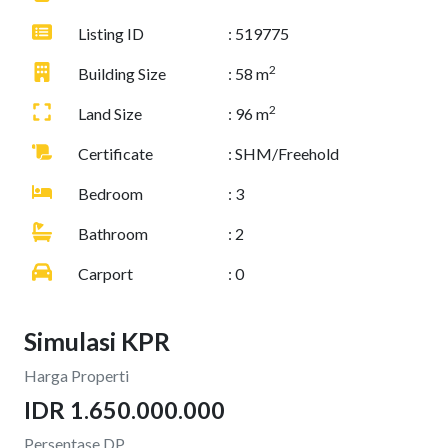
Listing ID
: 519775
2
Building Size
: 58 m
2
Land Size
: 96 m
Certificate
: SHM/Freehold
Bedroom
: 3
Bathroom
: 2
Carport
: 0
Simulasi KPR
Harga Properti
IDR 1.650.000.000
Persentase DP