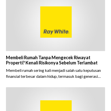
berhasil mempertahankan pencapaian tersebut selama 15
tahun berturut-turut, sebuah bukti nyata atas konsistensi,
kepercayaan masyarakat, dan kualitas layanan yang terus
dijaga oleh seluruh jaringan Ray White Indonesia. Top
Brand Award m
Membeli Rumah Tanpa Mengecek Riwayat
Properti? Kenali Risikonya Sebelum Terlambat
Membeli rumah sering kali menjadi salah satu keputusan
finansial terbesar dalam hidup, termasuk bagi generasi
Milenial dan Gen Z yang kini mulai aktif merencanakan
kepemilikan hunian maupun investasi properti. Namun
dalam prosesnya, tidak sedikit calon pembeli yang terlalu
fokus pada harga atau lokasi tanpa memperhatikan
riwayat properti yang akan dibeli. Padahal, memahami