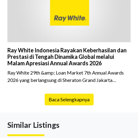
latar belakang sebuah properti mulai dari status
kepemilikan hingga riwaya
Ray White Indonesia Rayakan Keberhasilan dan
Prestasi di Tengah Dinamika Global melalui
Malam Apresiasi Annual Awards 2026
Ray White 29th &amp; Loan Market 7th Annual Awards
2026 yang berlangsung di Sheraton Grand Jakarta
Gandaria City pada 10 April 2026 sukses menjadi momen
istimewa bagi para pelaku industri properti dan keuangan.
Baca Selengkapnya
Lebih dari 400 marketing executives dan principals
berkumpul untuk merayakan pencapaian atas kerja keras
mereka sepanjang tahun. Dengan tema "Rio Carnival" yang
Similar Listings
menghidupkan suasana, acara ini dihadiri oleh Country
Director Ray White Indon