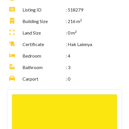
Listing ID
: 518279
2
Building Size
: 216 m
2
Land Size
: 0 m
Certificate
: Hak Lainnya
Bedroom
: 4
Bathroom
: 3
Carport
: 0