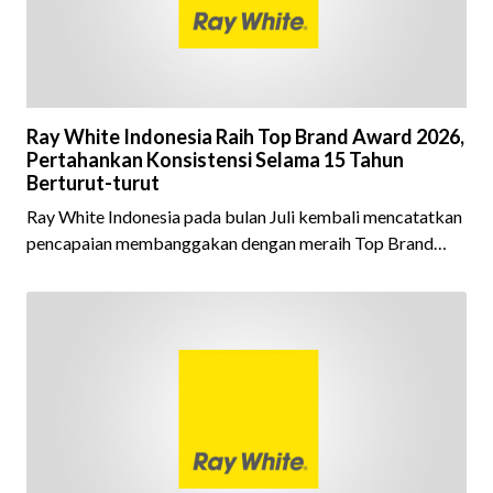
Ray White Indonesia Raih Top Brand Award 2026,
Pertahankan Konsistensi Selama 15 Tahun
Berturut-turut
Ray White Indonesia pada bulan Juli kembali mencatatkan
pencapaian membanggakan dengan meraih Top Brand
Award 2026 dalam kategori Property Agent. Penghargaan
ini menjadi semakin istimewa karena Ray White Indonesia
berhasil mempertahankan pencapaian tersebut selama 15
tahun berturut-turut, sebuah bukti nyata atas konsistensi,
kepercayaan masyarakat, dan kualitas layanan yang terus
dijaga oleh seluruh jaringan Ray White Indonesia. Top
Brand Award m