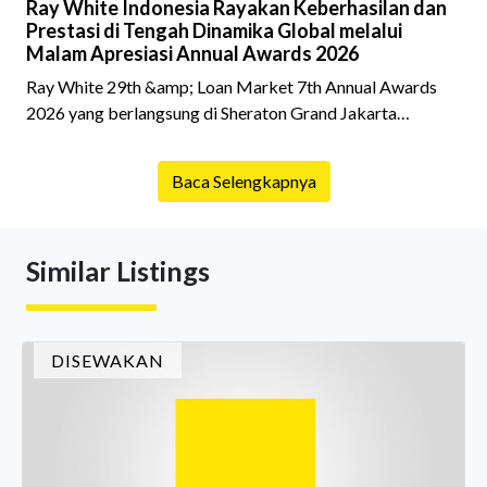
Ray White Indonesia Rayakan Keberhasilan dan
Prestasi di Tengah Dinamika Global melalui
Malam Apresiasi Annual Awards 2026
Ray White 29th &amp; Loan Market 7th Annual Awards
2026 yang berlangsung di Sheraton Grand Jakarta
Gandaria City pada 10 April 2026 sukses menjadi momen
istimewa bagi para pelaku industri properti dan keuangan.
Baca Selengkapnya
Lebih dari 400 marketing executives dan principals
berkumpul untuk merayakan pencapaian atas kerja keras
mereka sepanjang tahun. Dengan tema "Rio Carnival" yang
Similar Listings
menghidupkan suasana, acara ini dihadiri oleh Country
Director Ray White Indon
DISEWAKAN