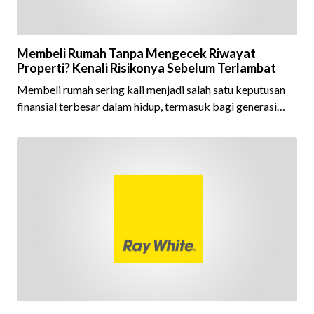
Membeli Rumah Tanpa Mengecek Riwayat
Properti? Kenali Risikonya Sebelum Terlambat
Membeli rumah sering kali menjadi salah satu keputusan
finansial terbesar dalam hidup, termasuk bagi generasi
Milenial dan Gen Z yang kini mulai aktif merencanakan
kepemilikan hunian maupun investasi properti. Namun
dalam prosesnya, tidak sedikit calon pembeli yang terlalu
fokus pada harga atau lokasi tanpa memperhatikan
riwayat properti yang akan dibeli. Padahal, memahami
latar belakang sebuah properti mulai dari status
kepemilikan hingga riwaya