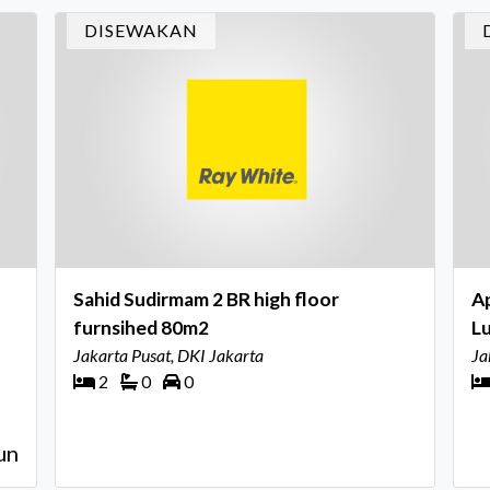
in
DISEWAKAN
In
Sahid Sudirmam 2 BR high floor
A
furnsihed 80m2
L
Jakarta Pusat, DKI Jakarta
Ja
2
0
0
un