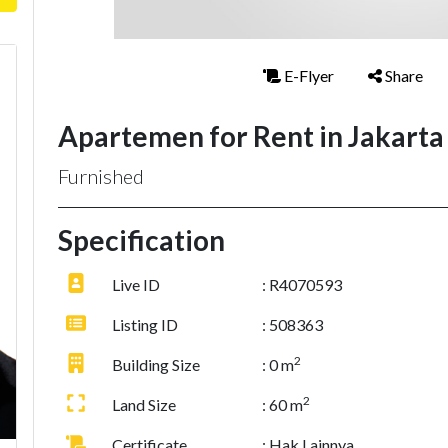
E-Flyer
Share
Apartemen for Rent in Jakarta 
Furnished
Specification
Live ID
: R4070593
Listing ID
: 508363
2
Building Size
: 0 m
2
Land Size
: 60 m
Certificate
: Hak Lainnya