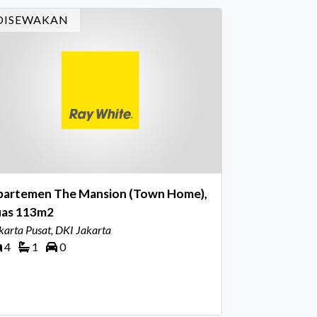
i dihadiri oleh Country Director Ray White
DISEWAKAN
don
partemen The Mansion (Town Home),
uas 113m2
karta Pusat, DKI Jakarta
4
1
0