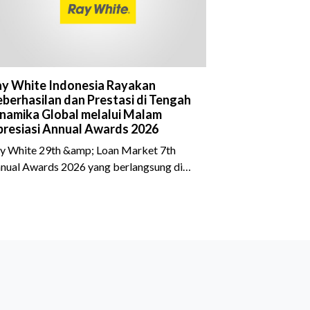
y White Indonesia Rayakan
berhasilan dan Prestasi di Tengah
namika Global melalui Malam
resiasi Annual Awards 2026
y White 29th &amp; Loan Market 7th
nual Awards 2026 yang berlangsung di
eraton Grand Jakarta Gandaria City pada
 April 2026 sukses menjadi momen
timewa bagi para pelaku industri properti
n keuangan. Lebih dari 400 marketing
ecutives dan principals berkumpul untuk
rayakan pencapaian atas kerja keras
reka sepanjang tahun. Dengan tema "Rio
rnival" yang menghidupkan suasana, acara