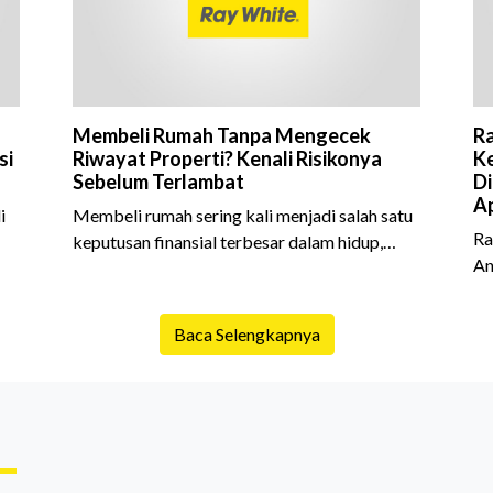
Membeli Rumah Tanpa Mengecek
Ra
si
Riwayat Properti? Kenali Risikonya
Ke
Sebelum Terlambat
Di
Ap
i
Membeli rumah sering kali menjadi salah satu
Ra
keputusan finansial terbesar dalam hidup,
An
am
termasuk bagi generasi Milenial dan Gen Z
Sh
yang kini mulai aktif merencanakan
10
e
kepemilikan hunian maupun investasi properti.
Baca Selengkapnya
is
Namun dalam prosesnya, tidak sedikit calon
da
pembeli yang terlalu fokus pada harga atau
ex
lokasi tanpa memperhatikan riwayat properti
me
yang akan dibeli. Padahal, memahami latar
me
ruh
belakang sebuah properti mulai dari status
Ca
kepemilikan hingga riwaya