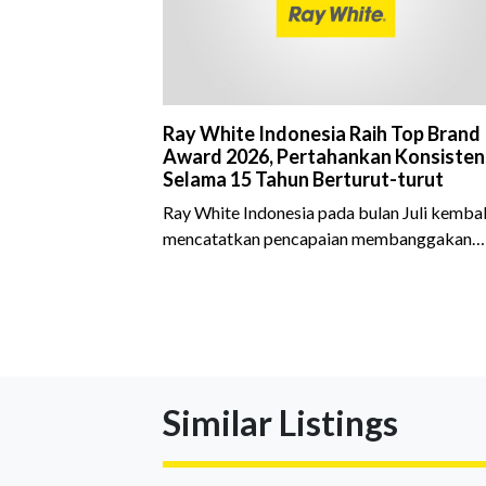
Ray White Indonesia Raih Top Brand
Award 2026, Pertahankan Konsisten
Selama 15 Tahun Berturut-turut
Ray White Indonesia pada bulan Juli kembal
mencatatkan pencapaian membanggakan
dengan meraih Top Brand Award 2026 dal
kategori Property Agent. Penghargaan ini
menjadi semakin istimewa karena Ray Whit
Indonesia berhasil mempertahankan
pencapaian tersebut selama 15 tahun
berturut-turut, sebuah bukti nyata atas
Similar Listings
konsistensi, kepercayaan masyarakat, dan
kualitas layanan yang terus dijaga oleh selu
jaringan Ray White Indonesia. Top Brand