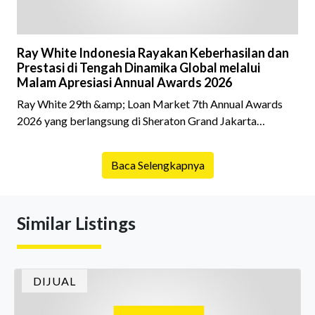
Ray White Indonesia Rayakan Keberhasilan dan
Prestasi di Tengah Dinamika Global melalui
Malam Apresiasi Annual Awards 2026
Ray White 29th &amp; Loan Market 7th Annual Awards
2026 yang berlangsung di Sheraton Grand Jakarta
Gandaria City pada 10 April 2026 sukses menjadi momen
istimewa bagi para pelaku industri properti dan keuangan.
Baca Selengkapnya
Lebih dari 400 marketing executives dan principals
berkumpul untuk merayakan pencapaian atas kerja keras
mereka sepanjang tahun. Dengan tema "Rio Carnival" yang
Similar Listings
menghidupkan suasana, acara ini dihadiri oleh Country
Director Ray White Indon
DIJUAL