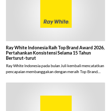
Ray White Indonesia Raih Top Brand Award 2026,
Pertahankan Konsistensi Selama 15 Tahun
Berturut-turut
Ray White Indonesia pada bulan Juli kembali mencatatkan
pencapaian membanggakan dengan meraih Top Brand
Award 2026 dalam kategori Property Agent. Penghargaan
ini menjadi semakin istimewa karena Ray White Indonesia
berhasil mempertahankan pencapaian tersebut selama 15
tahun berturut-turut, sebuah bukti nyata atas konsistensi,
kepercayaan masyarakat, dan kualitas layanan yang terus
dijaga oleh seluruh jaringan Ray White Indonesia. Top