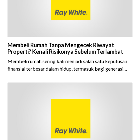
Brand Award m
Membeli Rumah Tanpa Mengecek Riwayat
Properti? Kenali Risikonya Sebelum Terlambat
Membeli rumah sering kali menjadi salah satu keputusan
finansial terbesar dalam hidup, termasuk bagi generasi
Milenial dan Gen Z yang kini mulai aktif merencanakan
kepemilikan hunian maupun investasi properti. Namun
dalam prosesnya, tidak sedikit calon pembeli yang terlalu
fokus pada harga atau lokasi tanpa memperhatikan
riwayat properti yang akan dibeli. Padahal, memahami
latar belakang sebuah properti mulai dari status
kepemilikan hingga riwaya