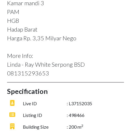
Kamar mandi 3
PAM
HGB
Hadap Barat
Harga Rp. 3,35 Milyar Nego
More Info:
Linda - Ray White Serpong BSD
081315293653
Specification
Live ID
: L37152035
Listing ID
: 498466
2
Building Size
: 200 m