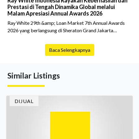
Ray White Indonesia Rayakan Keberhasilan dan
Prestasi di Tengah Dinamika Global melalui
Malam Apresiasi Annual Awards 2026
Ray White 29th &amp; Loan Market 7th Annual Awards
2026 yang berlangsung di Sheraton Grand Jakarta
Gandaria City pada 10 April 2026 sukses menjadi momen
istimewa bagi para pelaku industri properti dan keuangan.
Baca Selengkapnya
Lebih dari 400 marketing executives dan principals
berkumpul untuk merayakan pencapaian atas kerja keras
mereka sepanjang tahun. Dengan tema "Rio Carnival" yang
Similar Listings
menghidupkan suasana, acara ini dihadiri oleh Country
Director Ray White Indon
DIJUAL