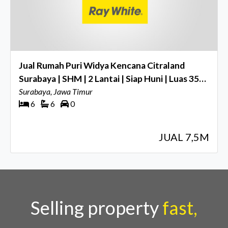
Jual Rumah Puri Widya Kencana Citraland
Surabaya | SHM | 2 Lantai | Siap Huni | Luas 358
m²
Surabaya, Jawa Timur
6
6
0
JUAL 7,5M
Selling property
fast,