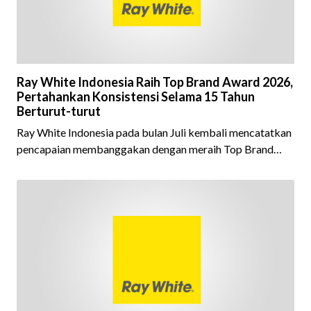
Ray White Indonesia Raih Top Brand Award 2026,
Pertahankan Konsistensi Selama 15 Tahun
Berturut-turut
Ray White Indonesia pada bulan Juli kembali mencatatkan
pencapaian membanggakan dengan meraih Top Brand
Award 2026 dalam kategori Property Agent. Penghargaan
ini menjadi semakin istimewa karena Ray White Indonesia
berhasil mempertahankan pencapaian tersebut selama 15
tahun berturut-turut, sebuah bukti nyata atas konsistensi,
kepercayaan masyarakat, dan kualitas layanan yang terus
dijaga oleh seluruh jaringan Ray White Indonesia. Top
Brand Award m