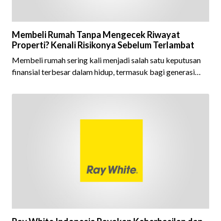
Membeli Rumah Tanpa Mengecek Riwayat
Properti? Kenali Risikonya Sebelum Terlambat
Membeli rumah sering kali menjadi salah satu keputusan
finansial terbesar dalam hidup, termasuk bagi generasi
Milenial dan Gen Z yang kini mulai aktif merencanakan
kepemilikan hunian maupun investasi properti. Namun
dalam prosesnya, tidak sedikit calon pembeli yang terlalu
fokus pada harga atau lokasi tanpa memperhatikan
riwayat properti yang akan dibeli. Padahal, memahami
latar belakang sebuah properti mulai dari status
kepemilikan hingga riwaya