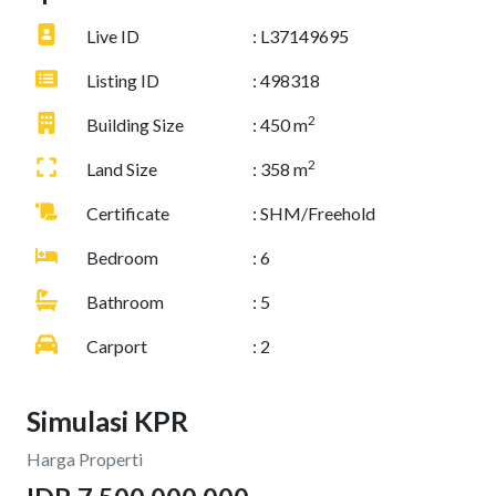
Live ID
: L37149695
Listing ID
: 498318
2
Building Size
: 450 m
2
Land Size
: 358 m
Certificate
: SHM/Freehold
Bedroom
: 6
Bathroom
: 5
Carport
: 2
Simulasi KPR
Harga Properti