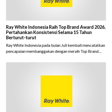
Ray White Indonesia Raih Top Brand Award 2026,
Pertahankan Konsistensi Selama 15 Tahun
Berturut-turut
Ray White Indonesia pada bulan Juli kembali mencatatkan
pencapaian membanggakan dengan meraih Top Brand
Award 2026 dalam kategori Property Agent. Penghargaan
ini menjadi semakin istimewa karena Ray White Indonesia
berhasil mempertahankan pencapaian tersebut selama 15
tahun berturut-turut, sebuah bukti nyata atas konsistensi,
kepercayaan masyarakat, dan kualitas layanan yang terus
dijaga oleh seluruh jaringan Ray White Indonesia. Top
Brand Award m