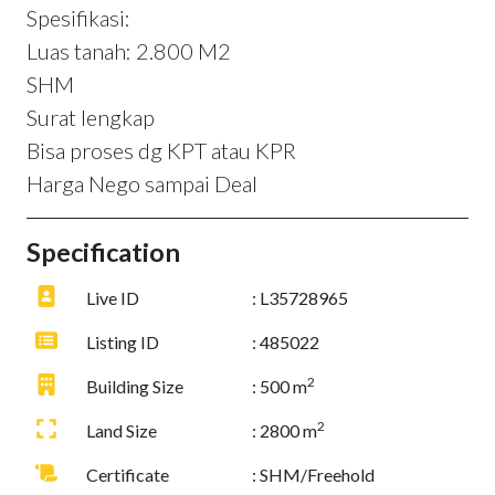
Spesifikasi:
Luas tanah: 2.800 M2
SHM
Surat lengkap
Bisa proses dg KPT atau KPR
Harga Nego sampai Deal
Specification
Live ID
: L35728965
Listing ID
: 485022
2
Building Size
: 500 m
2
Land Size
: 2800 m
Certificate
: SHM/Freehold