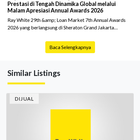
Prestasi di Tengah Dinamika Global melalui
Malam Apresiasi Annual Awards 2026
Ray White 29th &amp; Loan Market 7th Annual Awards
2026 yang berlangsung di Sheraton Grand Jakarta
Gandaria City pada 10 April 2026 sukses menjadi momen
istimewa bagi para pelaku industri properti dan keuangan.
Baca Selengkapnya
Lebih dari 400 marketing executives dan principals
berkumpul untuk merayakan pencapaian atas kerja keras
mereka sepanjang tahun. Dengan tema "Rio Carnival" yang
Similar Listings
menghidupkan suasana, acara ini dihadiri oleh Country
Director Ray White Indon
DIJUAL