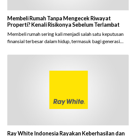
Membeli Rumah Tanpa Mengecek Riwayat
Properti? Kenali Risikonya Sebelum Terlambat
Membeli rumah sering kali menjadi salah satu keputusan
finansial terbesar dalam hidup, termasuk bagi generasi
Milenial dan Gen Z yang kini mulai aktif merencanakan
kepemilikan hunian maupun investasi properti. Namun
dalam prosesnya, tidak sedikit calon pembeli yang terlalu
fokus pada harga atau lokasi tanpa memperhatikan
riwayat properti yang akan dibeli. Padahal, memahami
latar belakang sebuah properti mulai dari status
kepemilikan hingga riwaya
Ray White Indonesia Rayakan Keberhasilan dan